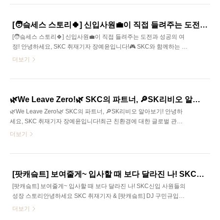
직접 방문해 들은 다양한 이야기부터 생생한 사진까지, 풍부한 볼거
리로 SK-C 타워를 소개🔍해드리고자 합니다.SKC는 광화문을 떠나
2025년 봄, 충무로역 인근에 위치한 SK-C타워에 새 보금자리를 틀었
[🧑‍슼세스 스토리🍀] 신입사원💼이 직접 들려주는 도전과 성공의 여정!
습니다. 지하철 노선 3개🚊가 인근에 있는 교통의 요충지이자, 구성원
[🧑‍슼세스 스토리🍀] 신입사원💼이 직접 들려주는 도전과 성공의 여
의 의견을 적극 반영한 새로운 시설들로 가득한 사옥은 SKC family에
정! 안녕하세요, SKC 취재기자 장예윤입니다!🎮 SKC와 함께하는 신
게 만족감과 자긍심을 주고 있다고 하는데요.이번 사옥 이전은 사업
입사원의 성장과 도전의 여정! 신입사원이 직접 들려주는 슼세스 스
더보기
분야와 모델..
토리(Skccess Story)가 궁금하지 않으신가요?‘회사 생활🏢, 그거 그
냥 주어진 일만 하면 되는 거 아니야?’ 혹시 이렇게 생각하고 있다면,
오늘의 이야기를 꼭 들어보셔야 합니다. SKC Family의 신입사원들은
지금, 그 생각을 완전히 바꿔놓는 중이거든요.😎이번 콘텐츠에서는🌟
🌿We Leave Zero!🌿 SKC의 파트너, 🔎SK리비오 알아보기!
SKC Family의 신입사원이 어떤 경험을 통해 성장하고 있는지!🌟 또,
🌿We Leave Zero!🌿 SKC의 파트너, 🔎SK리비오 알아보기! 안녕하
SKC는 어떤 방식으로 그들의 성장을 응원하고 있는지신입사원분을
세요, SKC 취재기자 장예윤입니다!최근 친환경에 대한 글로벌 관심
직접 만나서 이야기 들어보는 시간을 마련했습니다.🎤 인터뷰 주인공
과 함께, SK리비오가 펼치는 혁신적인 친환경 이야기가 더욱 주목받
더보기
은 ..
고 있습니다! SK리비오는 환경을 생각하는 혁신적인 친환경 소재 개
발을 통해, 지속 가능한 미래를 위한 중요한 역할을 하고 있는데요. 이
번에는 SK리비오가 전개하는 다양한 사업 그리고 환경을 위한 목표
와 비전에 대해 더 자세히 알아보려고 합니다. 😃😃특히, SK리비오의
[팟캐슼트] 보여줄게~ 입사할 때 보다 달라진 나! SKC신입 사원들의 성장 스토리
PBAT 제품과 생분해 TUV Soil 인증, 베트남 하이퐁 공장의 건설 등
[팟캐슼트] 보여줄게~ 입사할 때 보다 달라진 나! SKC신입 사원들의
최근의 변화된 사항들에 대해 주목해야 할 소식이 많습니다! 이러한
성장 스토리안녕하세요 SKC 취재기자 & [팟캐슼트] DJ 구민규입니
변화들이 어떻게 SK리비오의 글로벌 친환경 사업에 긍정적인 영향을
다.취업준비생의 가장 큰 궁금증은 무엇일까요? 아마도 '회사에 합격
더보기
미치고 있는지,..
하고 나서 내가 어떤 삶을 살 수 있을지’가 답이라고 생각하는데요. 입