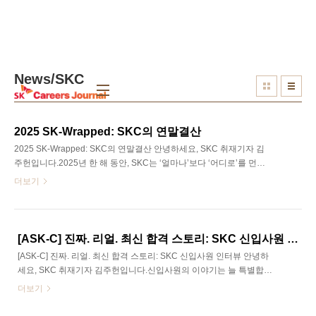
본문 바로가기
News/SKC
2025 SK-Wrapped: SKC의 연말결산
2025 SK-Wrapped: SKC의 연말결산 안녕하세요, SKC 취재기자 김
주헌입니다.2025년 한 해 동안, SKC는 ‘얼마나’보다 ‘어디로’를 먼저
고민했습니다.‘확장 대신 정리’, ‘속도 대신 방향’이라는 키워드는 고
더보기
스란히 SKC의 행보 속에 남았습니다. 2025년의 SKC는 조용히, 그러
나 분명하게 다음 발걸음을 위해 준비하고 있었습니다. 1월부터 12월
까지, 1년동안 SKC가 걸어온 발자취와 흐름을 함께 돌아볼까요?SK
Careers Editor 22기 김주원📌 올 한해 얼마나 많이 성장했을까요?▶
[ASK-C] 진짜. 리얼. 최신 합격 스토리: SKC 신입사원 인터뷰
매출 회복과 실적 개선|2025년, SKC는 매 분기마다 매출 회복과 손실
[ASK-C] 진짜. 리얼. 최신 합격 스토리: SKC 신입사원 인터뷰 안녕하
축소라는 명확한 개선 흐름을 만들어냈어요. 특히, 회복의 방향성과
세요, SKC 취재기자 김주헌입니다.신입사원의 이야기는 늘 특별합니
속도가 보다 뚜렷해진 한 해라고 할 수 있었네요.▶..
다. 각자만의 과정을 거쳐 어떻게 SKC에 오게 되었는지, 사회에서의
더보기
첫 걸음은 어떤지, 그리고 앞으로 어떤 미래를 그리고 있는지, 이 모든
이야기에는 신입사원들의 설렘과 긴장이 함께 담겨 있습니다. SKC는