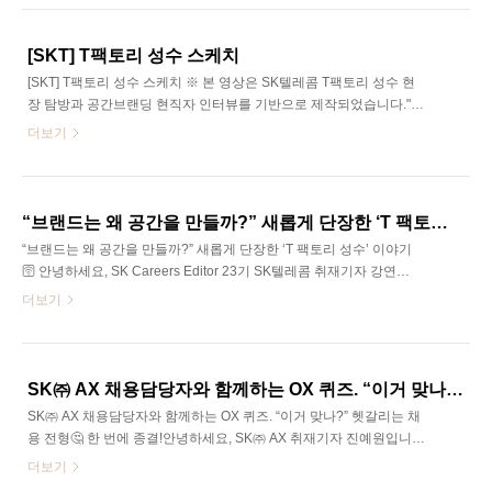
정들을 거쳐 생산된다는 사실! 알고 계신가요? 이 과정에는 생산한 칩
을 가공하고 연결해 주는 패키징 공정도 함께 포함되는데요~! 오늘은
저와 함께 패키징 공정에서 무슨 기술들이 활용되는지 살펴보고 SK
[SKT] T팩토리 성수 스케치
하이닉스가 패키징을 위해 어떠한 투자들을 하고 있는지 알아보도록
[SKT] T팩토리 성수 스케치 ※ 본 영상은 SK텔레콤 T팩토리 성수 현
하겠습니다! 그럼 출발~~ * AI를 기반으로 생성된 가상인물이 포함된
장 탐방과 공간브랜딩 현직자 인터뷰를 기반으로 제작되었습니다.​"성
게시물입니다.SK Careers Editor 23기 이재원반도체의 시작부터 지
수에 이런 공간이 있다고?" 무료 음료, 짐 보관, 폰 스트랩 만들기, 충
더보기
금까지 기업들의..
전 서비스까지!SKT 고객이라면 다 무료로 즐기는 T팩토리 성수.​리뉴
얼된 라운지부터 80~2010년대를 통째로 옮겨 놓은 '데이터센터 시리
즈 : Back to the ___' 전시까지, 직접 체험하며 둘러봤습니다.
“브랜드는 왜 공간을 만들까?” 새롭게 단장한 ‘T 팩토리 성수’ 이야기 🛜
“브랜드는 왜 공간을 만들까?” 새롭게 단장한 ‘T 팩토리 성수’ 이야기
🛜 안녕하세요, SK Careers Editor 23기 SK텔레콤 취재기자 강연수
입니다.최근 새롭게 리뉴얼된 T 팩토리 성수는 단순 체험 공간을 넘어
더보기
‘머물고 싶은 브랜드 공간’으로 변화를 시도하고 있는데요. 이번 기사
에서는 공간Branding팀 현직자 인터뷰를 통해 새로워진 T 팩토리 성
수의 기획 의도와 공간 브랜딩 이야기를 들어보았습니다.SK Careers
Editor 23기 강연수Q1. 안녕하세요. 간단한 자기소개와 현재 담당하
SK㈜ AX 채용담당자와 함께하는 OX 퀴즈. “이거 맞나?” 헷갈리는 채용 전형🤔 한 번에 종결!
고 계신 업무 소개 부탁드립니다.안녕하세요. 저는 SK텔레콤 공간
SK㈜ AX 채용담당자와 함께하는 OX 퀴즈. “이거 맞나?” 헷갈리는 채
Branding팀 에서 기획, 운영, 마케팅 등 다양한 업무를 담당하고 있는
용 전형🤔 한 번에 종결!안녕하세요, SK㈜ AX 취재기자 진예원입니
손누리입니다. 공간Branding팀은 SK텔레콤이라는 브랜..
다.취업 준비로 치열한 하루하루를 보내고 계실 취준생 여러분을 위
더보기
해, 아주 중요한 채용 변화 소식을 들고 왔습니다! 올해부터 SK(주)