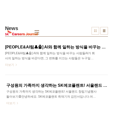
본문 바로가기
News
[PEOPLE&AI팀👤🤖] AI와 함께 일하는 방식을 바꾸는 사람들
[PEOPLE&AI팀👤🤖] AI와 함께 일하는 방식을 바꾸는 사람들AI가 회
사의 일하는 방식을 바꾼다면, 그 변화를 이끄는 사람들은 누구일까
요? 👀SK케미칼에는 이러한 변화를 가장 가까이에서 이끌어가는 팀
더보기
이 있습니다. 바로 People & AI팀입니다. People & AI팀은 SK케미칼
의 전사 AX, 즉 AI Transformation을 담당하는 조직으로, 현업의 업무
속에서 AI로 해결할 수 있는 문제를 발굴하고 이를 실제 업무혁신 과
제로 연결하는 역할을 하고 있습니다.특히 팀 이름이 ‘AI & People’이
구성원의 가족까지 생각하는 SK에코플랜트! 서울랜드 창립기념행사 돌아보기🎡
아니라 ‘People & AI’라는 점에는 중요한 의미가 담겨 있습니다. AI 기
구성원의 가족까지 생각하는 SK에코플랜트! 서울랜드 창립기념행사
술 자체보다 그 기술을 사용하는 사람을 먼저 생각하고, 구성원이 AI
돌아보기🎡안녕하세요. SK에코플랜트 취재기자 김민서입니다.여러
를 더 잘 활용할 수 있는 환경과 문화..
분은 평소에 가족들과 시간을 자주 보내시나요?아무래도 일에 지쳐
더보기
서, 혹은 어떻게 보내야 할지 잘 생각이 나지 않아서 가족들과 시간을
보내기 어려우셨던 분들도 많으실 텐데요.만약 사내 프로그램을 통해