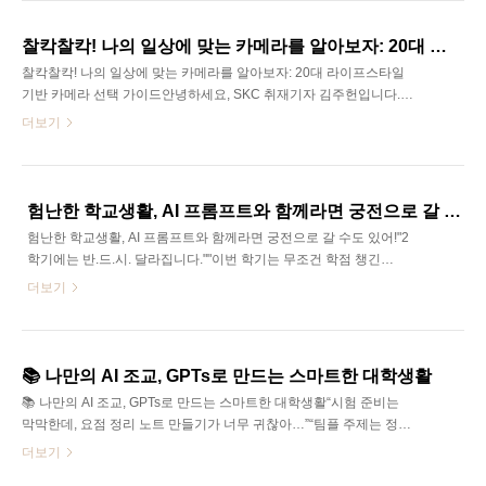
한 듯 낯선 단어들이 계속 나오다 보니, 흐름을 따라가기가 생각보다
쉽지 않습니다. 저 역시 처음에는 궁금한 단어가 나올 때마다 검색을
찰칵찰칵! 나의 일상에 맞는 카메라를 알아보자: 20대 라이프스타일 기반 카메라 선택 가이드
반복하곤 했습니다.그래서 이번 콘텐츠에서는 반도체 산업에서 자주
찰칵찰칵! 나의 일상에 맞는 카메라를 알아보자: 20대 라이프스타일
쓰이는 산업군 중심 기초 용어를 한 번에 정리해보려고 합니다 😊용
기반 카메라 선택 가이드안녕하세요, SKC 취재기자 김주헌입니다.카
어만 정의하면 어렵게 느껴질 수 있어, 각 용어가 실제 업무에서 어떻
메라는 더 이상 전문가만 쓰는 장비가 아닌, 20대 누구나 일상에서 사
더보기
게 쓰이는지 주고받는 메세지 예시..
용하는 장비가 되었습니다. 물론 스마트폰 카메라 성능이 고도화되어
따로 카메라를 구매하지 않기도 하지만, 많은 대학생들은 나의 하루
를 보다 내 취향에 맞춰 남기기 위해 각자의 특성에 맞는 카메라를 구
매하고는 합니다.특히 20대는, 기존 카메라 애호가들과 달리 화질이
험난한 학교생활, AI 프롬프트와 함께라면 궁전으로 갈 수도 있어!
나 센서 크기를 따지기보다는 어떤 순간을 찍을 것인지, 어떤 일상에
험난한 학교생활, AI 프롬프트와 함께라면 궁전으로 갈 수도 있어!"2
필요한지를 먼저 고민하고는 합니다. 2020년대 초 불었던 필름카메
학기에는 반.드.시. 달라집니다.""이번 학기는 무조건 학점 챙긴
라 열풍, 2025년 다시금 20대의 아이템으로 등극한 디지털 카메라 등
다!!!!!”매 학기가 시작할 때 반복되는 다짐, 한 번쯤은 경험해보셨을 것
더보기
의 유행 이유도 이와 같죠. 무엇보다 ..
같습니다. 매 학기 새 마음 새 뜻으로 시작하여도 결국 우리를 기다리
는 것은 넘쳐나는 과제와 팀 프로젝트, 그리고 빡빡한 시험 스케줄이
죠. 이 험난한 학교생활에서 한 줄기 빛처럼 나타난 존 재가 있었으
니... 바로 생성형 인공지능입니다! 챗GPT와 같은 Al 도구들, 요즘 정
📚 나만의 AI 조교, GPTs로 만드는 스마트한 대학생활
말 뜨거운 관심사죠! 그런데 혹시 여러분은 이 AI를 그 저 검색창처럼
📚 나만의 AI 조교, GPTs로 만드는 스마트한 대학생활“시험 준비는
사용하고 계신가요? "그냥 뭐.... 대충 물어보면 알려주겠지?"라고 가
막막한데, 요점 정리 노트 만들기가 너무 귀찮아…”“팀플 주제는 정했
볍게 여기시면 안 됩니다. AI를 단순히 정보 습득 도구로만 활용하신
지만, 기획 방향이 애매해서 감이 안 오네…”“자소서를 쓰긴 써야 하는
더보기
다면, 인공지능..
데, 어디서부터 손대야 할지 모르겠어…”대학생이라면 누구나 한 번