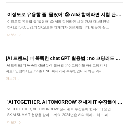
쯤 해봤을 법한 고민입니다. 이럴 때마다 누군가 옆에 붙어서 개념을
정리해주고, 발표 흐름을 짜주고, 글도 매끄럽게 고쳐준다면 얼마나
좋을까요? 물론 과외 선생님이나 멘토가 24시간 곁에 있을 순 없겠
이정도로 유용할 줄 '몰랐어’ 😱 AI와 함께라면 시험 완.벽.대.비!
죠. 하지만, 이제는 그 역할을 AI가 대신해주는 시대가 열렸습니
이정도로 유용할 줄 '몰랐어’ 😱 AI와 함께라면 시험 완.벽.대.비! 안녕
다.OpenAI에서 제공하는 ChatGPT의 GPTs 기능은 사용자가 직접 챗
하세요! SKCE 21기 SK실트론 취재기자 장은채입니다. 벚꽃의 꽃말
봇을 만들 수 있도록 도와주는 도구입니다. 조금 어렵게 느껴질 수도
은… 중간고사라는 말 알고 계신가요? 애석하게도 가장 바쁠 때 가장
더보기
있지만, 사실은 코딩 하나 ..
예쁜 지구의 모습을 볼 수 있는 것 같습니다. 그래서 이번에는, 제가
실제로 시험 대비에 활용하기도 했던 AI 툴을 소개해보고자 합니다.
물론 우리들의 친구 Chat GPT 역시 훌륭하지만, Chat GPT가 하지 못
하는 몇 가지 일들을 멋지게 해내는 인공지능 친구들이 있습니다. 단
[AI 트렌드] 더 똑똑한 chat GPT 활용법 : no 코딩러도 yes 코딩의 세계로!
순히 정보 요약에서 나아가, 문제를 만들어주고 중요한 내용을 골라
[AI 트렌드] 더 똑똑한 chat GPT 활용법 : no 코딩러도 yes 코딩의 세
주는 AI 툴이 존재한다는 사실, 알고 계셨나요? 이번 콘텐츠에서는 정
계로! 안녕하세요, SK㈜ C&C 취재기자 주수빈입니다.최근 과제, 업
말 유용하게 쓰이는 AI 툴을 몇 가지 소개하고, 시험 공부하다 머리가
무 등에서 AI툴을 한 번도 사용하지 않은 분들을 찾기 힘들 텐데요. 급
더보기
너무 복잡..
격한 AI 발전과 AI툴 사용 환경 속에서, 국내외 여러 기업들은 직원 채
용 시 AI literacy를 하나의 새로운 평가 기준으로 수립하고 있습니
다.SK㈜ C&C 역시 이러한 트렌드를 선도하며, 신입사원 채용
시 Tech/비Tech 직군 구분 없이 전 직무 채용 과정에서 ‘AICT’라
‘AI TOGETHER, AI TOMORROW’ 전세계 IT 수장들이 한자리에 모인 SK AI SUMMIT 현장을 같이 느껴요!
는 AI 업무 활용 시너지 평가 제도를 도입하여 전구성원의 AI 활용 능
‘AI TOGETHER, AI TOMORROW’ 전세계 IT 수장들이 한자리에 모인
력을 강조하고 있습니다!SK㈜ C&C는 이에 그치지 않고 고용노동부
SK AI SUMMIT 현장을 같이 느껴요! 2024년은 AI의 해라고 해도 과언
가 추진하는 K-디지털트레이닝의 AI 분야 교육기관으로 선정되..
이 아닐 정도로, 인공지능이 우리 삶에 더욱 깊숙이 자리 잡고 있음을
더보기
실감하는 한 해였습니다. 뉴스부터 일상 속 다양한 기술까지, AI가 미