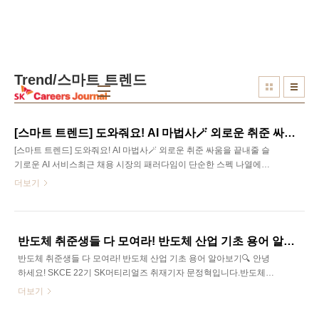
본문 바로가기
Trend/스마트 트렌드
[스마트 트렌드] 도와줘요! AI 마법사🪄 외로운 취준 싸움을 끝내줄 슬기로운 AI 서비스
[스마트 트렌드] 도와줘요! AI 마법사🪄 외로운 취준 싸움을 끝내줄 슬
기로운 AI 서비스최근 채용 시장의 패러다임이 단순한 스펙 나열에서
벗어나, 직무 역량을 어떻게 증명하고 기술하느냐는 ‘표현의 영역’으
더보기
로 옮겨가고 있습니다. 이에 따라 자신만의 강점을 입체적으로 구조
화하는 능력이 그 어느 때보다 중요해졌지만, 정작 촉박한 서류 전형
기간 동안 방대한 경험 데이터를 정리하는 과정은 우리에게 거대한
심리적 걸림돌이 되곤 합니다.실제로 많은 지원자가 결과물을 만드는
반도체 취준생들 다 모여라! 반도체 산업 기초 용어 알아보기🔍
‘작업’에 과도한 에너지를 쏟느라, 정작 중요한 자기 객관화와 같은 골
반도체 취준생들 다 모여라! 반도체 산업 기초 용어 알아보기🔍 안녕
든 타임을 놓치곤 하는데요. 하지만 인공지능이 일상의 혁신을 이끄
하세요! SKCE 22기 SK머티리얼즈 취재기자 문정혁입니다.반도체
는 오늘날, 더 이상 취업 준비는 고통스러운 수작업의 연속이 되어서
산업에 관심이 생겨 관련 소식을 찾아보다 보면, 어느 순간부터 내용
더보기
는 안 됩니다. 이제는 기술을 영리하게 활..
보다 용어에서 막히는 순간이 있습니다.‘팹리스가 뭐였지?’, ‘파운드
리랑 IDM은 어떻게 다른 거지?’, ‘OSAT는 어디 역할이지?’처럼 익숙