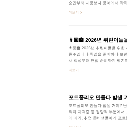
순간부터 내용보다 용어에서 막히는
어떻게 다른 거지?’, ‘OSAT는
더보기
흐름을 따라가기가 생각보다 쉽지 
색을 반복하곤 했습니다.그래서 
기초 용어를 한 번에 정리해보려고
가 실제 업무에서 어떻게 쓰이는지
👩🏼‍🏫 2026년 취린
👩🏼‍🏫 2026년 취린이들을 
현주입니다.취업을 준비하다 보면
서 작성부터 면접 준비까지 챙겨야
지원 제도를 하나하나 찾아보기는
더보기
실질적으로 도움이 되는 지원 제도
로그램부터 자격증 응시료 지원, 
한데 모아 정리했습니다.작지만 소
이번 트렌드 기사 놓치지 말고 꼭 확인
포트폴리오 만들다 밤샐 거야
포트폴리오 만들다 밤샐 거야? 난 
적과 자격증 등 정량적 부분에서
에 따라, 취업 준비생들에게 포
강력하고 필수적인 무기가 되었습니