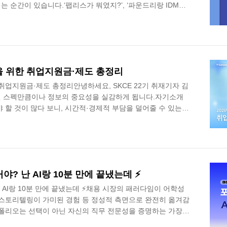
 순간이 있습니다.‘팹리스가 뭐였지?’, ‘파운드리랑 IDM은
 어디 역할이지?’처럼 익숙한 듯 낯선 단어들이 계속 나오다 보니,
않습니다. 저 역시 처음에는 궁금한 단어가 나올 때마다 검
이번 콘텐츠에서는 반도체 산업에서 자주 쓰이는 산업군 중심
 합니다 😊용어만 정의하면 어렵게 느껴질 수 있어, 각 용어
 주고받는 메세지 예시..
이들을 위한 취업지원금·제도 총정리
위한 취업지원금·제도 총정리안녕하세요, SKCE 22기 취재기자 김
 스펙만큼이나 정보의 중요성을 실감하게 됩니다.자기소개
 할 것이 많다 보니, 시간적·경제적 부담을 덜어줄 수 있는
 쉽지 않은데요. 이에 이번 기사에서는 취업 준비 과정에서
를 한눈에 살펴보고자 합니다.직무 경험을 쌓을 수 있는 프
면접 수당, 면접 복장 대여까지! 취준생에게 꼭 필요한 제도를
중한 지갑은 지키고, 취업 준비는 더 똑똑하게 할 수 있도록
해 보세요! 🍀SK Care..
? 난 AI랑 10분 만에 끝냈는데 ⚡️
AI랑 10분 만에 끝냈는데 ⚡️채용 시장의 패러다임이 어학성
 스토리텔링이 가미된 경험 등 정성적 측면으로 완전히 옮겨감
트폴리오는 선택이 아닌 자신의 직무 전문성을 증명하는 가장
다. 💪 특히 2026년에 접어들며 기업들은 단순히 무엇을