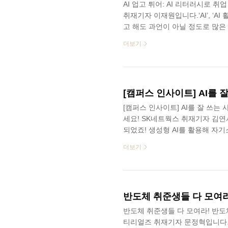
AI 업고 튀어: AI 리터러시로 취업 
취재기자 이재원입니다.‘AI’, ‘AI
고 해도 과언이 아닐 정도로 많은
려하고 있는 상황인데요~!오늘은 이
더보기
터러시에 대해 함께 알아보려고 합
출발~~SK Careers Edito
리는 그중 마음에 드는 캐릭터를 
를 성장시켜 나갑..
[캠퍼스 인사이트] AI를 잘 쓰는
세요! SK네트웍스 취재기자 김연서
되었죠! 생성형 AI를 활용해 자기
분석을 자동화하는 사례가 빠르게 
더보기
하는 한편, 일반 직무에서도 AI
과연 AI를 잘 쓰는 사람이 취업에
제 대학생이 체감하는 AI 역량의 중요성
서최근 기업은 단순한 기술 보..
반도체 취준생들 다 모여라
반도체 취준생들 다 모여라! 반도체
티리얼즈 취재기자 문정혁입니다.