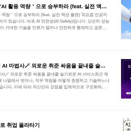
 현실적인 고민들을..
💡스펙 쌓기 그만! 이제는 'AI 활용 역량＇으로 승부하라 (feat. 실전 액션 플랜) 🚀
용 역량＇으로 승부하라 (feat. 실전 액션 플랜) 🚀요즘 인공지
 있습니다. 바로 AI 안전성(AI Safety)입니다. 단순히 성능
 이 거대한 기술을 인류가 얼마나 안전하게 통제하고 공존할
융, 의료, 제조부터 우리가 매일 마주하는 채용 시장까지, AI
라 우리 사회의 의사결정 구조 깊숙이 얽혀 작동하고 있습니
고, 판단하고, 선택하는 시대에 살고 있는 셈입니다. 그렇다면
 된 시대, 우리는 어떤 경쟁력을 갖춰야 할까요? 단순히 변화
나만..
[스마트 트렌드] 도와줘요! AI 마법사🪄 외로운 취준 싸움을 끝내줄 슬기로운 AI 서비스
마법사🪄 외로운 취준 싸움을 끝내줄 슬기로운 AI 서비스최근 채
펙 나열에서 벗어나, 직무 역량을 어떻게 증명하고 기술하느냐
있습니다. 이에 따라 자신만의 강점을 입체적으로 구조화하는
만, 정작 촉박한 서류 전형 기간 동안 방대한 경험 데이터를
 심리적 걸림돌이 되곤 합니다.실제로 많은 지원자가 결과물
지를 쏟느라, 정작 중요한 자기 객관화와 같은 골든 타임을 놓치
일상의 혁신을 이끄는 오늘날, 더 이상 취업 준비는 고통스러
됩니다. 이제는 기술을 영리하게 활..
러시로 취업 올라타기