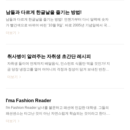
보면 이런 의구심은 금방 녹아 없어질걸- SK Careers Editor. 최문경 ​
서울 시립 미술관 “1,2,3층 6개의 전시실, 한국 고유의 작품부터 세계
남들과 다르게 한글날을 즐기는 방법!
유명 작가들의 작품까지” - 입장료: 무료 장소: 덕수궁 길 관람시간:
남들과 다르게 한글날을 즐기는 방법! ​ 언젠가부터 다시 달력에 숫자
10:00 – 20:00 *월요일 휴관 및 뮤지엄 데이 운영 서울 시립 미술관은
가 빨간색으로 바뀌어 버린 ‘10월 9일’. 바로 2005년 기념일에서 국경
다채로운 곳이다. 고전 건축물과 현대미술이 한 축으로 이..
일로, 그리고 2013년부터 법적 공휴일이 된 ‘한글날’이다. 개강하고
더보기
학교에 적응하랴, 공채 자소서 쓰랴 심신이 지친 우리에게 꿀맛 같은
휴식이 될 공식적인 쉬는 날이다. 하지만 다시 공휴일이 된 이유에는
분명히 큰 뜻이 있다. 한글에 대한 국제적 위상을 생각해보기 위함이
아닐까? 올 해로 568돌을 맞는 한글날, 그냥 놀지 말고 의미 있게 보
취사병이 알려주는 자취생 초간단 레시피
내보자! SK Careers Editor. 김지윤 한글날의 역사 되돌아보기 한글날
자취생 들이여 언제까지 배달음식, 인스턴트 식품만 먹을 것인가! 지
은 세종대왕의 한글 반포를 기념하고 한글 연구와 보급을 장려하기
금 당장 냉장고를 열어 어머니의 걱정과 정성이 담겨 보내진 반찬을
위하여 정한 날이다. 1926년 11월 4일, 조선어연구회가 훈민정음 반
꺼내고 직접 밥을 해먹자. 직접 만들면 시간, 비용이 많이 든다? 재료
더보기
포 4..
가 없다? 맛이 없다? 여기 그 무엇 하나 놓치지 않은 완벽한 요리 두
가지를 소개한다. SK Careers Editor. 장수호 1인분 : 계량 기준(아빠
수저) 고추장(0.8), 식초(0.5), 고춧가루(0.5), 김치 국물(1), 김치 7조
각, 참기름(1) 설탕(1.5) or 물엿(1.5) or 꿀(1.5) 중 택1, 식초(0.5) ※
I'ma Fashion Reader
양념은 기호에 따라 매운맛은 고춧가루로 단 맛은 설탕, 물엿, 꿀과 참
I'm Fashion Reader 남녀를 불문하고 패션에 민감한 대학생. 그들의
기름으로 조절한다. 작성자의 한줄 평 꿀, 물엿, 설탕 모두 맛이 다른
패션센스는 타고난 것이 아닌 자연스럽게 학습되는 것이라고 한다.
데 개인적으로는 꿀을 이용한..
함께 보시라. 그들의 민감한 패션 라이프. SK Careers Editor. 설종원
더보기
패션 Reader A군 꿀 같았던 방학, 황금 추석연휴가 끝나고 본격적인