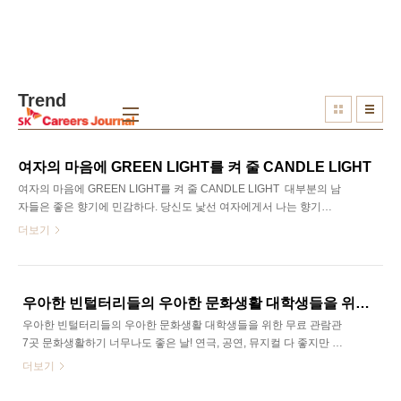
본문 바로가기
Trend
여자의 마음에 GREEN LIGHT를 켜 줄 CANDLE LIGHT
여자의 마음에 GREEN LIGHT를 켜 줄 CANDLE LIGHT​ ​ 대부분의 남
자들은 좋은 향기에 민감하다. 당신도 낯선 여자에게서 나는 향기에
취해 뒤돌아보 적 있지 않은가. 찬 바람에 창문 꼭 닫게 되는 가을이
더보기
왔다. 길 위의 스쳐지나간 향기와 달리, 닫혀있는 방문 넘어 내 방의
냄새가 퀘퀘했다면 각성해보자. 집에 찾아 온 여자친구를 단숨에 돌
려보내고 싶지 않다면 말이다. 은은한 향이 배어 있는 방이라면 없던
여자 마음의 그린라이트도 켜 줄 것이다. 간단하게 만들 수 있는 소이
우아한 빈털터리들의 우아한 문화생활 대학생들을 위한 무료 관람관 7곳​
캔들(향초)로 가을밤의 낭만과 함께 은은한 방의 향기를 만들어보자.
우아한 빈털터리들의 우아한 문화생활 대학생들을 위한 무료 관람관
SK Careers Editor 1기 박소은 남자의 젠틀한 감성을 담은 소이캔들
7곳 문화생활하기 너무나도 좋은 날! 연극, 공연, 뮤지컬 다 좋지만 가
만들기 남자가 뭘 이런걸 만드냐고? 모르는 소리! 캔들을 한 번도 사
격도 비싸고, 영화는 식상하고, 새로운 거 없을까 고민 중이라면! 즐거
더보기
용하지..
운 시간을 보낼 수 있는 무료 박물관 미술관 7곳을 추천한다. 재미없
을 것 같다고? 너무 고전적인 것 같다고? 세련되고, 유쾌한 작품들을