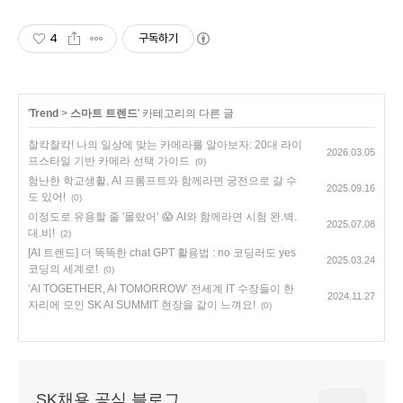
4
구독하기
'
Trend
>
스마트 트렌드
' 카테고리의 다른 글
찰칵찰칵! 나의 일상에 맞는 카메라를 알아보자: 20대 라이
2026.03.05
프스타일 기반 카메라 선택 가이드
(0)
험난한 학교생활, AI 프롬프트와 함께라면 궁전으로 갈 수
2025.09.16
도 있어!
(0)
이정도로 유용할 줄 '몰랐어’ 😱 AI와 함께라면 시험 완.벽.
2025.07.08
대.비!
(2)
[AI 트렌드] 더 똑똑한 chat GPT 활용법 : no 코딩러도 yes
2025.03.24
코딩의 세계로!
(0)
‘AI TOGETHER, AI TOMORROW’ 전세계 IT 수장들이 한
2024.11.27
자리에 모인 SK AI SUMMIT 현장을 같이 느껴요!
(0)
SK채용 공식 블로그