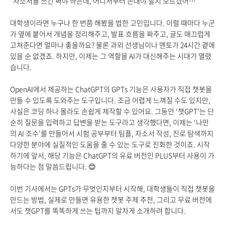
“자소서를 쓰긴 써야 하는데, 어디서부터 손대야 할지 모르겠어…”
대학생이라면 누구나 한 번쯤 해봤을 법한 고민입니다. 이럴 때마다 누군
가 옆에 붙어서 개념을 정리해주고, 발표 흐름을 짜주고, 글도 매끄럽게
고쳐준다면 얼마나 좋을까요? 물론 과외 선생님이나 멘토가 24시간 곁에
있을 순 없겠죠. 하지만, 이제는 그 역할을 AI가 대신해주는 시대가 열렸
습니다.
OpenAI
에서 제공하는 ChatGPT의 GPTs 기능은 사용자가 직접 챗봇을
만들 수 있도록 도와주는 도구입니다. 조금 어렵게 느껴질 수도 있지만,
사실은 코딩 하나 몰라도 손쉽게 제작할 수 있어요. 그동안 ‘챗GPT’는 단
순히 질문을 입력하고 답변을 받는 도구라고 생각했다면, 이제는 ‘나만
의 AI 조수’를 만들어서 시험 공부부터 팀플, 자소서 작성, 진로 탐색까지
다양한 분야에 실질적인 도움을 줄 수 있는 도구로 진화한 것이죠. 시작
하기에 앞서, 해당 기능은 ChatGPT의 유료 버전인 PLUS부터 사용이 가
능하다는 점 말씀드립니다.
😊
이번 기사에서는 GPTs가 무엇인지부터 시작해, 대학생들이 직접 챗봇을
만드는 방법,
실제로 만들면 유용한 챗봇 주제 추천, 그리고 무료 버전에
서도 챗GPT를 똑똑하게 쓰는 팁까지 알차게 소개하려 합니다.