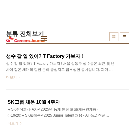
본문 바로가기
분류 전체보기
성수 갈 일 있어? T Factory 가보자 !
성수 갈 일 있어? T Factory 가보자 ! 서울 성동구 성수동은 최근 몇 년
사이 젊은 세대의 힙한 문화 중심지로 급부상한 동네입니다. 과거 공
장 지대의 거친 풍경과 MZ세대의 트렌디한 감성이 한데 어우러져 독
더보기
특한 분위기를 자아내는 곳으로, 개성 넘치는 카페와 팝업스토어가
즐비해 있습니다. 이러한 성수동에 SK텔레콤의 새로운 플래그십 복
합문화공간 ‘T Factory 성수’가 문을 열어 화제를 모으고 있습니
다.SKT는 T Factory 성수를 단순 전시관이 아닌 체험형 복합문화공간
SK그룹 채용 10월 4주차
으로 만들어, 젊은 세대와 더욱 활발히 교감하는 새로운 문화 소통의
🔸SK주식회사(AX)✔2025년 동계 인턴 모집(채용연계형)
장으로 키워나갈 계획입니다. 성수동의 새로운 핫플레이스, T Factory
(~10/20)🔸SK텔레콤✔2025 Junior Talent 채용 - AI R&D 직군
성수에 직접 방문하여 SK텔레콤 티팩토리팀 손누리 담당자님께 티팩
(~10/22)✔2025 Junior Talent 채용 - 보안 직군(~10/22)🔸SK실트론
더보기
토리에 대한 자세..
✔제조기획/운영 대졸신입 수시 채용(~10/27)🔸SK가스✔2025 하반
기 평택기지 신입 운영원 모집(~11/02)🔸SK온✔System평가 담당자