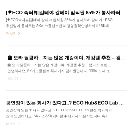
채용(~10/21)✔선행Pack개발 담당자 채용(~10/21)✔선행Cell공정개
발 담당자 채용(~10/21)✔양극소재개발(활물질/바인더/도전제) 담당
[🌳ECO 슥터뷰]갈테야 갈테야 임직원 85%가 봉사하러 갈테야 - ESG 추진팀이 들려주는 SK에코플랜트만의 경영철학
자 채용(~10/21)✔음극소재개발 담당자 채용(~10/21)✔System개발
[🌳ECO슼터뷰]갈테야 갈테야 임직원 85%가 봉사하러 갈테야 - ESG
담당자 채용(~10/21)✔리튬메탈 음극개발 담당자 채용(~10/21)✔황
추진팀이 들려주는 SK에코플랜트만의 경영철학안녕하세요! SK에코
화물계전고체 양극개..
플랜트 취재기자 김시원입니다 🙋🏻‍♂️올해 상반기, SK에코플랜트 많은
더보기
구성원분들이 직접 세상을 조금 더 따뜻하게 만드는 데 힘을 보탰습
니다. 🏃🏻‍♂️ 무려 임직원의 85%인 2,900여 명이 총 2만 시간 이상을 자
원봉사에 참여했다고 하는데요!오늘은 그 중심에서 ESG 활동을 기획
하고 운영하며, 세상을 조금 더 긍정적으로 바꾸고자 힘쓰는ESG추진
🏫 오라 달콤하…지는 않은 개강이여, 개강템 추천 – 캠퍼스 트렌드
팀 성나희 프로님을 모셨습니다. 💌ESG 직무부터 SK에코플랜트의
🏫 오라 달콤하…지는 않은 개강이여, 개강템 추천 – 캠퍼스 트렌드
경영철학까지 생생한 이야기를 들려주셨으니, 함께 잘 따라와 보실까
안녕하세요, SK에코플랜트 취재기자 김시원입니다. 🙇🏻‍♂️어느새 또 돌
요?SK Careers Editor 22기 김시원안녕하세요, SK에코플랜트 ESG
아온 개강 시즌, 준비 잘 하고 계시나요? 🏫 개강은 단순히 수업이 시
더보기
추진..
작되는 날이 아니라, 새 학기와 함께 나만의 새로운 루틴과 목표를 세
우는 신호탄이죠. 새 학기가 다가오면서 저만의 개강 준비 루틴과 필
수템을 소개하려고 합니다. 🙋🏻‍♂️막학기라 더 집중과 효율이 중요한 만
큼, 실용적이고 일상에 큰 도움이 되는 아이템들을 엄선했으니 참고
공연장이 있는 회사가 있다고..? ECO Hub&ECO Lab 완전 럭키비키잖아
하세요!SK Careers Editor 22기 김시원📌 ITEM 1. 노트북 거치대장
공연장이 있는 회사가 있다고..? ECO Hub&ECO Lab 완전 럭키비키
시간 노트북 사용 시 목과 어깨 부담이 큰데, 높이 조절 가능한 노트북
잖아 안녕하세요. SK가스&SK케미칼 취재기자 이은서입니다.혹시 공
거치대를 사용하면 올바른 자세 유지에 큰 도움이 돼요. 특히 과제..
연장이 있는 회사가 있다면 믿으시겠습니까…?판교에 위치한 SK 가
더보기
스 본사 ‘ECO Hub’과 SK 케미칼 본사 ‘ECO Lab’ 공연장은 물론, 헬