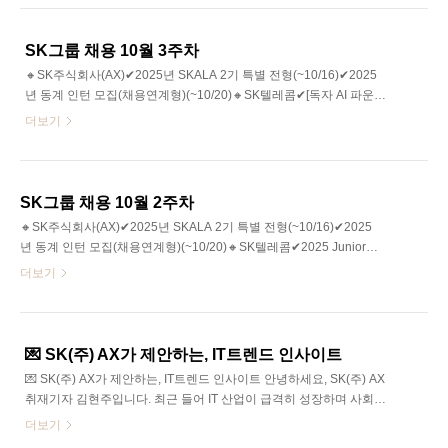
스장과 도서관 등 다양한 공간이 갖춰진 완전한 ‘럭키비키’ 사옥인데
요. 단순한 업무 공간을 넘어 일하고, 쉬고, 문화를 즐길 수 있는 특별
한 공간입니다. 이번 사옥 탐방에서는 ‘ECO Hub’과 ‘ECO Lab’를 직
SK그룹 채용 10월 3주차
접 소개해주실 현직자분들을 만나 이야기를 들어보려 합니다. ECO
🔸SK주식회사(AX)✔2025년 SKALA 2기 특별 전형(~10/16)✔2025
Hub에서 근무 중인 김용화님, ECO Lab에서 근무 중인 지정호님과
년 동계 인턴 모집(채용연계형)(~10/20)🔸SK텔레콤✔[독자 AI 파운데
함께 사옥의 매력을 하나씩 살펴보시죠! 🍀SK Careers Edit..
이션 모델 인턴십] 모델 벤치마크 및 데이터 처리(~10/13)✔2025
더보기
Junior Talent 채용 - 보안 직군(~10/22)🔸SK케미칼(LS)✔청주공장
의약품 생산·공정관리 담당 신입(전환형 인턴) 모집 (~10/13)🔸SK온
✔System평가 담당자 채용(~10/21)✔선행Pack개발 담당자 채용
(~10/21)✔선행Cell공정개발 담당자 채용(~10/21)✔양극소재개발(활
SK그룹 채용 10월 2주차
물질/바인더/도전제) 담당자 채용(~10/21)✔음극소재개발 담당자 채
🔸SK주식회사(AX)✔2025년 SKALA 2기 특별 전형(~10/16)✔2025
용(~10/21)✔System개발 담당자 채용(~10/21)✔리튬메탈 음극개발
년 동계 인턴 모집(채용연계형)(~10/20)🔸SK텔레콤✔2025 Junior
담당자 채용(~10/..
Talent 채용 - 법무 직군(~10/10)✔2025 Junior Talent 채용 - Infra 직
더보기
군(~10/10)✔2025 Junior Talent 채용 - 고객 직군(~10/10)✔[독자 AI
파운데이션 모델 인턴십] 모델 벤치마크 및 데이터 처리
(~10/13)✔2025 Junior Talent 채용 - 보안 직군(~10/22)🔸SK케미칼
(LS)✔청주공장 의약품 생산·공정관리 담당 신입(전환형 인턴) 모집
💌 SK(주) AX가 제안하는, IT트렌드 인사이트
(~10/13)🔸SK온✔System평가 담당자 채용(~10/21)✔선행Pack개발
💌 SK(주) AX가 제안하는, IT트렌드 인사이트 안녕하세요, SK(주) AX
담당자 채용(~10/21)✔선행Cell공정개발 ..
취재기자 김현주입니다. 최근 들어 IT 산업이 급격히 성장하며 사회
전반에 큰 영향을 미치고 있습니다. 인공지능, 빅데이터, 클라우드 등
더보기
신기술이 일상 속에 깊숙이 자리 잡고 있는데요, 이러한 흐름 속에서