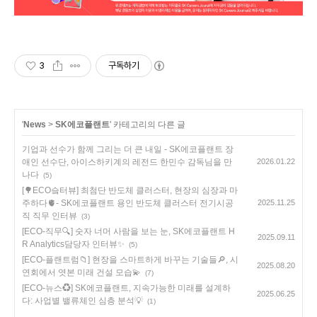
3
구독하기
'
News
>
SK에코플랜트
' 카테고리의 다른 글
기업과 선수가 함께 그리는 더 큰 내일 - SK에코플랜트 장
애인 선수단, 아이스하키계의 레전드 한민수 감독님을 만
2026.01.22
나다
(5)
[🌳ECO슼터뷰] 최첨단 반도체 클러스터, 현장의 심장과 마
주하다🫀- SK에코플랜트 용인 반도체 클러스터 전기시공
2025.11.25
직 직무 인터뷰
(3)
[ECO-직무🔍] 숫자 너머 사람을 보는 눈, SK에코플랜트 H
2025.09.11
R Analytics담당자 인터뷰✨
(5)
[ECO-플랜트럼📁] 현장을 스마트하게 바꾸는 기술들🔎, 시
2025.08.20
연회에서 엿본 미래 건설 모습💫
(7)
[ECO-뉴스♻️] SK에코플랜트, 지속가능한 미래를 설계하
2025.06.25
다: 사업별 밸류체인 심층 분석💡
(1)