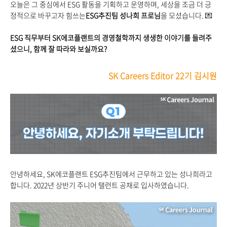
오늘은 그 중심에서 ESG 활동을 기획하고 운영하며, 세상을 조금 더 긍
정적으로 바꾸고자 힘쓰는
ESG추진팀 성나희 프로님
을 모셨습니다.
💌
ESG
직무부터 SK에코플랜트의 경영철학까지 생생한 이야기를 들려주
셨으니, 함께 잘 따라와 보실까요?
SK Careers Editor 22기 김시원
안녕하세요
,
SK
에코플랜트
ESG
추진팀에서
근무하고
있는
성나희라고
합니다
.
2022
년 상반기 주니어 탤런트 공채로 입사하였습니다.