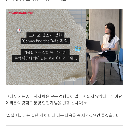
그래서 저는 지금까지 해온 모든 경험들이 결코 헛되지 않았다고 믿어요.
여러분의 경험도 분명 언젠가 빛을 발할 겁니다!
✨
‘
끝날
때까지는
끝난
게
아니다
’
라는
마음을
꼭
새기셨으면
좋겠습니다
.