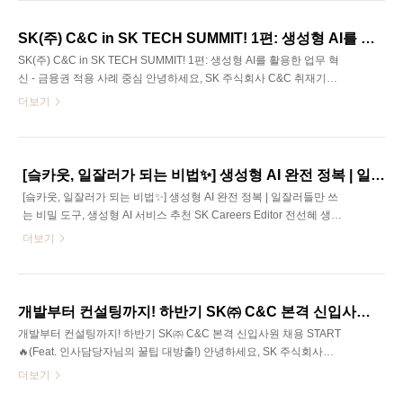
야에 대해 깊이 있는 지식을 쌓을 수 있는 시간이었습니다. 해당 강연
들 중 두 분의 연사님을 섭외하여 인터뷰를 진행해보았습니다! 2편으
SK(주) C&C in SK TECH SUMMIT! 1편: 생성형 AI를 활용한 업무 혁신 - 금융권 적용 사례 중심
로는 를 주제로 발표해주신 곽노상 매니저님과의 인터뷰를 준비했습
SK(주) C&C in SK TECH SUMMIT! 1편: 생성형 AI를 활용한 업무 혁
니다. 곽노상 매니저님은 뇌공학 분야를 전공하시고 현재 데이터 분
신 - 금융권 적용 사례 중심 안녕하세요, SK 주식회사 C&C 취재기자
석과 AI 모델링 업무를 맡고 계신데요,..
오예은입니다. 2023년 11월 16일-17일 양일 간, 서울 코엑스(COEX)
더보기
에서 SK의 대규모 행사인 SK TECH SUMMIT이 개최되었는데요! 테
크 관련 전시회와 강연이 주를 이루는 행사인 만큼 SK㈜ C&C가 빠질
수 없겠죠?😉 지난 SK TECH SUMMIT에는 SK㈜ C&C에 재직 중이
신 현직자 분들의 강연이 총 10개로, AI, 빅데이터, 클라우드를 비롯해
[슼카웃, 일잘러가 되는 비법✨] 생성형 AI 완전 정복 | 일잘러들만 쓰는 비밀 도구, 생성형 AI 서비스 추천
여러 기술 분야에 대해 깊이 있는 지식을 쌓을 수 있는 시간이었습니
[슼카웃, 일잘러가 되는 비법✨] 생성형 AI 완전 정복 | 일잘러들만 쓰
다. 해당 강연들 중 두 분의 연사님을 섭외하여 인터뷰를 진행해보았
는 비밀 도구, 생성형 AI 서비스 추천 SK Careers Editor 전선혜 생성
습니다! 먼저 을 주제로 발표해주신 서대웅 매..
형 AI 시대에서 일잘러로 거듭나는 방법✨ 업무에 사용할만한 세 가지
더보기
AI 도구까지 추천해드립니다!
개발부터 컨설팅까지! 하반기 SK㈜ C&C 본격 신입사원 채용 START🔥(Feat. 인사담당자님의 꿀팁 대방출!)
개발부터 컨설팅까지! 하반기 SK㈜ C&C 본격 신입사원 채용 START
🔥(Feat. 인사담당자님의 꿀팁 대방출!) 안녕하세요, SK 주식회사
C&C 취재기자 오예은입니다. SKCE로서 아주 좋은 소식을 들고 처음
더보기
인사드리게 되었는데요! 마침 이번 9월 SK ㈜ C&C에서 큰 맘 먹고!