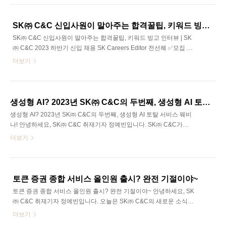
다양한 직무의 채용을 진행하고 있답니다👏 이번 채용 분야는 크게
Engineering 직군과 Staff 직군으로 나뉩니다. SK ㈜ C&C 신입사원
채용 업무를 담당하시는 HR운영팀 윤도현 매니저님과의 알찬 인터
SK㈜ C&C 신입사원이 말아주는 합격꿀팁, 키워드 빙고 인터뷰 | SK㈜ C&C 2023 하반기 신입 채용
뷰도 준비했으니, 회사에 대한 이해와 이번 채용 꿀팁 많이 얻어가실
SK㈜ C&C 신입사원이 말아주는 합격꿀팁, 키워드 빙고 인터뷰 | SK
수 있길 바랍니다! 그럼 조금 더 자세한 이번 채용 이야기 확인하러 가
㈜ C&C 2023 하반기 신입 채용 SK Careers Editor 전선혜 ✅모집 기
보실까요? SK Careers Editor 오예은 안녕하세요, 저는 SK (..
간 : 2023년 9월 18일(월) 10:00 ~ 10월 3일(화) 23:59 ※ 지원서 최종
더보기
제출 전 설문조사(약 60분간)가 진행되오니, 제출 일정에 참고 부탁드
립니다. ​ ✅모집 분야 : Software Engineering(제조 | 통신∙커머스∙미디
어 | 금융 | ERP), Cloud/Infra Engineering, Data
Analytics/Engineering, 공정 자동화 Engineering, 전략기획, 재무/회
생성형 AI? 2023년 SK㈜ C&C의 두번째, 생성형 AI 토탈 서비스 웨비나!
계/구매, HRM, HRD, Ackerton Partners Consulting ​ ✅전형 안내 : 서
생성형 AI? 2023년 SK㈜ C&C의 두번째, 생성형 AI 토탈 서비스 웨비
류전형(10월) - 필..
나! 안녕하세요, SK㈜ C&C 취재기자 정예빈입니다. SK㈜ C&C가
2023년도 두 번째 웨비나를 열었습니다! 주제는 바로 요즘 굉장히 핫
더보기
한 생성형 AI와 관련 있는데요. 여러분이 많이 들어보신 ChatGPT가
바로 생성형 AI 중 하나죠. 하지만 생성형 AI의 발전이 빠르게 이뤄지
면서 그 활용 방법에 대해서는 생소하실 것 같은데요. SK㈜ C&C는
생성형 AI 기반의 토탈 서비스를 런칭했다고 합니다. 이는 보다 많은
토큰 증권 종합 서비스 올인원 출시? 완전 기절이야~
기업들이 생성형 AI를 비즈니스에 잘 활용할 수 있는 방안을 제시했다
토큰 증권 종합 서비스 올인원 출시? 완전 기절이야~ 안녕하세요, SK
는 점에서 큰 의미가 있는데요. 그렇다면 본격적으로 서비스에 대한
㈜ C&C 취재기자 정예빈입니다. 오늘은 SK㈜ C&C의 새로운 소식을
웨비나와 그 후기를 들려드리겠습니다~! 가보시죠 SK Careers Edi..
전해드리러 왔어요. 바로바로 토큰 증권 종합 서비스 ‘ST 올인원(All
더보기
In One)’! SK㈜ C&C는 올해 토큰 증권(ST) 사업 참여를 희망하는 모