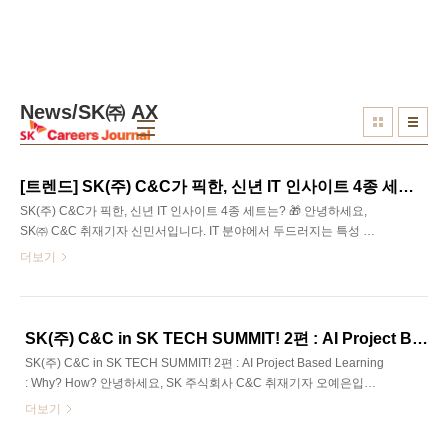
본문 바로가기
News/SK㈜ AX
[트렌드] SK(주) C&C가 픽한, 신년 IT 인사이트 4종 세트는? 🎁
SK(주) C&C가 픽한, 신년 IT 인사이트 4종 세트는? 🎁 안녕하세요,
SK㈜ C&C 취재기자 신민서입니다. IT 분야에서 두드러지는 특성 중
하나는 바로 ‘유동성’입니다. 이러한 특성은 기술 트렌드가 빠르게 변
더보기
화하고, 새로운 정보와 기술이 지속해서 등장하기 때문에 생겨났다고
할 수 있는데요. 저 역시 트렌드를 신속하게 파악하고자 아웃스탠딩,
요즘 IT, 그리고 미디엄과 벨로그 트렌딩 등을 매일 살펴보며 정보를
수집하고 있습니다. 한편 개인이 발행한 콘텐츠뿐만 아니라, 기업이
SK(주) C&C in SK TECH SUMMIT! 2편 : AI Project Based Learning : Why? How?
주목하는 IT 트렌드에 대한 궁금증도 있으실 텐데요. SI 분야의 선두
SK(주) C&C in SK TECH SUMMIT! 2편 : AI Project Based Learning
주자인 SK㈜ C&C의 공식 홈페이지에서는 정기적으로 IT 트렌드에
: Why? How? 안녕하세요, SK 주식회사 C&C 취재기자 오예은입니
관한 콘텐츠를 발행하며, IT 분야의 최신 동향을 주시하고 있습니다.
다. 오늘 기사는 SK㈜ C&C in SK TECH SUMMIT 두번째 편입니다.
더보기
그렇다면, SK㈜..
지난 SK TECH SUMMIT에는 SK㈜ C&C에 재직 중이신 현직자 분들
의 강연이 총 10개로, AI, 빅데이터, 클라우드를 비롯해 여러 기술 분