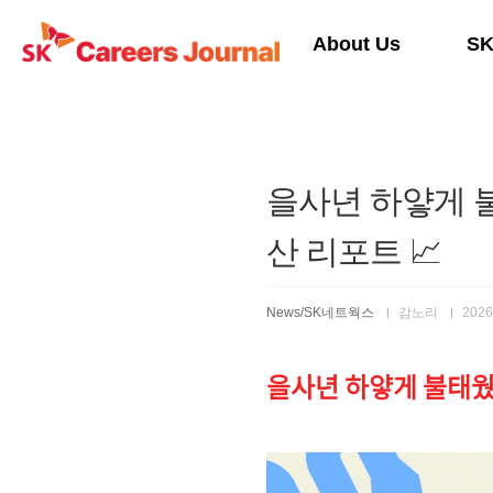
본문 바로가기
About Us
S
을사년 하얗게 불
산 리포트 📈
News/SK네트웍스
감노리
2026.
을사년 하얗게 불태웠다