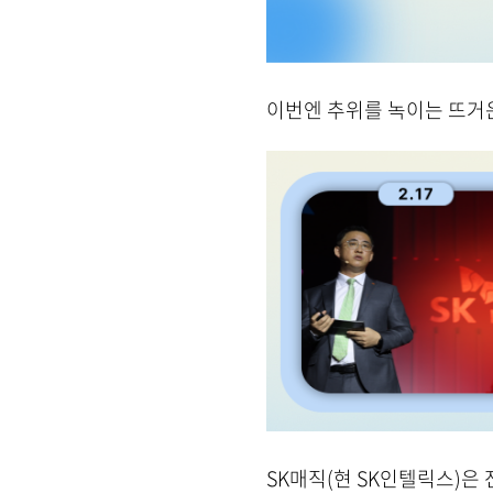
이번엔
추위를 녹이는 뜨거운
SK매직(현 SK인텔릭스)은