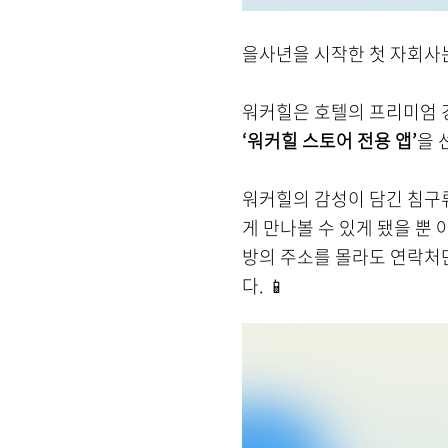
을사년을 시작한 첫 자회사
워커힐은 호텔의 프리미엄 
‘워커힐 스토어 전용 앱’
을 
워커힐의 감성이 담긴 침구류
게 만나볼 수 있게 됐을 뿐
방의 주소를 몰라도 연락처
다. 📱