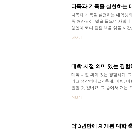
늘부터 무지출 챌린지 #가볼까요? SK 
다독과 기록을 실천하는 
다독과 기록을 실천하는 대학생의 
좀 해라’라는 말을 들으며 자랍니
성인이 되며 점점 책을 읽을 시간
죠. 하지만 바쁘게 대학 생활을 하
더보기
이 넘는 시간동안 꾸준히 독서를 
이야기를 함께 들어볼까요? 그리
봅시다! SK Careers Edito
[연대생 안성준의 대학생활] 채널을
대학 시절 의미 있는 경험하기
대학 시절 의미 있는 경험하기, 교
라고 생각하나요? 축제, 미팅, 여
말할 것 같네요! 그 중에서 저는 
이 점점 완화됨에 따라 하늘길도 
더보기
나는 동기나 선배들을 한 명 두 명
던 상황이 아니었기에 이전에 비해
비 꿀팁과 그 진솔한 이야기들을 
기 교환을 앞두고 있는 대학생 2명과
약 3년만에 재개된 대학 축