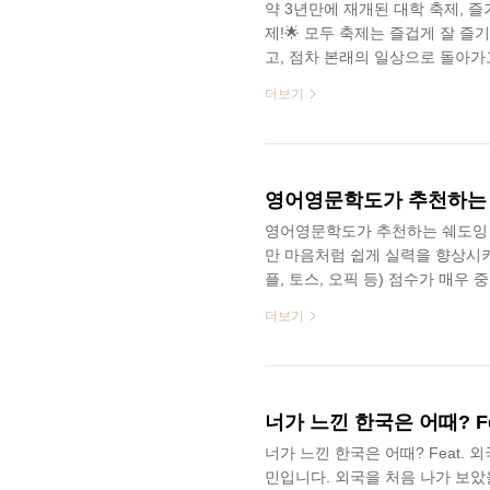
약 3년만에 재개된 대학 축제, 즐
제!🌟 모두 축제는 즐겁게 잘 
고, 점차 본래의 일상으로 돌아가
였던 대학 축제가 하나 둘씩 재
더보기
축제의 현장 속으로 들어가봅시다! S
모두가 하나되어 즐기곤 하죠! 그
요? 오늘은 즐거웠던 축제의 현장
축제 부스 운영자를 만나보겠습니다
영어영문학도가 추천하는 쉐
영어영문학도가 추천하는 쉐도잉 맛
만 마음처럼 쉽게 실력을 향상시키
플, 토스, 오픽 등) 점수가 매
모습을 볼 수 있는데요, 영어스피
더보기
미드(미국 드라마)를 쉐도잉하는 
영문학도가 뽑은, 영어 공부하기 
은 미드 추천에 앞서, 쉐도잉을 
SK Careers Editor 권희은 쉐도잉(
너가 느낀 한국은 어때? F
너가 느낀 한국은 어때? Feat. 외국
민입니다. 외국을 처음 나가 보았