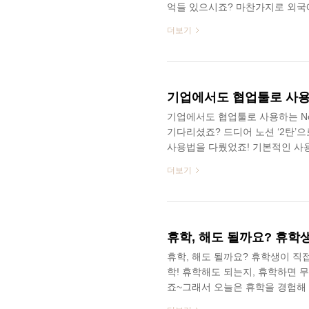
억들 있으시죠? 마찬가지로 외국
다. 이번 기사에서는 한국에 교환
더보기
대해 소개를 해드리고자 합니다! 
나보시죠! (본 기사는 번역을 통해 작
민 알란 : 안녕하세요, 저는 호
주세요! 저는 멕시고 베니토 후아레
기업에서도 협업툴로 사용하는 Notion,
기다리셨죠? 드디어 노션 ‘2탄’으로
사용법을 다뤘었죠! 기본적인 사
에 대해 알아보았습니다. 그런데 
더보기
나요? 코로나19 상황으로 인해 
활성화되었는데요. 노션은 단기간
니다. 이렇게 실제 기업에서도 많
대해 파헤쳐봅시다! (뒷부분에서는
휴학, 해도 될까요? 휴학
휴학, 해도 될까요? 휴학생이 직
학! 휴학해도 되는지, 휴학하면 
죠~그래서 오늘은 휴학을 경험해
준비, 대외활동&공모전 참여, 