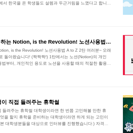
에서 한국을 온 학생들도 설렘과 두근거림을 느꼈다고 합니
학생 온 학생들의 한국에 대한 인상, 그리고 경험했던 것들에
저와 함께 친구들을 만나러 가질 준비되었나요? 지금 바로 만
성했기에 의역이 들어갔습니다.) SK Careers Editor 박승
세 알란 바라자 비야베르데입니다. 저를 편하게 알란이라고 불러
스 대학..
기업에서도 협업툴로 사용하는 Notion, is the Revolution! 노션사용법 A to Z 2탄
 is the Revolution! 노션사용법 A to Z 2탄 여러분~ 오래
 돌아왔습니다! (짝짝짝!) 1탄에서는 노션(Notion)의 개인
용법부터, 개인적인 용도로 노션을 사용할 때의 적절한 활용법
여러분, 노션은 협업툴로도 많이 이용된다는 사실 알고 계셨
재택근무가 늘어나면서, 협업툴의 필요성이 커졌고 이용 또한
에 가장 빠르게 대중적인 기업의 협업툴로 자리잡았다고 합
이 사용하고 있는 노션, 오늘은 협업툴로서의 노션 사용법에
 단축키 꿀..
생이 직접 들려주는 휴학썰
접 들려주는 휴학썰 대학생이라면 한 번쯤 고민해볼 만한 휴
무엇을 할지 휴학을 준비하는 대학생이라면 하게 되는 고민이
 본 대학생분들을 대상으로 인터뷰를 진행했습니다:) 자격증
그리고 인턴 생활&휴식으로 나누어 인터뷰를 진행하였으니 휴학