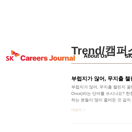
본문 바로가기
Trend/캠
About Us
S
부럽지가 않어, 무지출 챌
부럽지가 않어, 무지출 챌린지 꿀팁 총
Once)라는 단어를 쓰시나요? 
하는 분들이 많이 줄어든 것 같지
서 하루하루의 생활비가 급등했기
더보기
X세대, 밀레니얼, Z세대 할 것 
을 넘어선 ‘무지출 챌린지’가 유
무지출 챌린지! 오늘은 이 챌린지