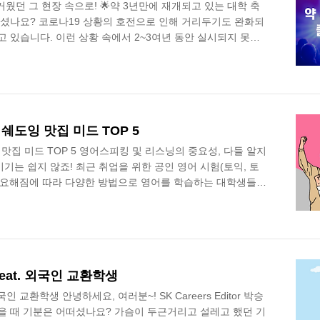
거웠던 그 현장 속으로! 🌟약 3년만에 재개되고 있는 대학 축
즐기셨나요? 코로나19 상황의 호전으로 인해 거리두기도 완화되
고 있습니다. 이런 상황 속에서 2~3여년 동안 실시되지 못하
개되고 있는데요. 즐거웠던 그때의 추억을 되살리며 즐거웠던
K Careers Editor 채희선 특히, 대학 축제의 순간만큼은
렇다면 그 축제 부스는 누가 기획하고 실행에 옮기는 것일까
 속에서, 그 재미와 즐거움을 만들기 위해 열심히 노력하는
! 성공적인 축제의 마무리를..
도잉 맛집 미드 TOP 5
집 미드 TOP 5 영어스피킹 및 리스닝의 중요성, 다들 알지
기는 쉽지 않죠! 최근 취업을 위한 공인 영어 시험(토익, 토
우 중요해짐에 따라 다양한 방법으로 영어를 학습하는 대학생들의
킹과 리스닝 실력을 조금씩 꾸준히 늘려가는 방법 중 하나로
것이 있습니다. 4년 째 매일 2시간씩 미드만 보고 있는 영어
좋은 미드 TOP 5를 지금부터 소개하겠습니다! 쉐도잉하기 좋
어떻게 하면 효과적으로 할 수 있는지부터 함께 알아볼까요?
Shadowing..
eat. 외국인 교환학생
인 교환학생 안녕하세요, 여러분~! SK Careers Editor 박승
을 때 기분은 어떠셨나요? 가슴이 두근거리고 설레고 했던 기