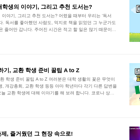
Careers E..
대학생의 이야기, 그리고 추천 도서는?
이야기, 그리고 추천 도서는? 어렸을 때부터 우리는 ‘독서
다. 독서를 좋아했던 사람도, 억지로 책을 읽었던 그 누군가도
은 줄어만 갑니다. 주어진 시간은 적고 할 일은 많기 때문이
며 다독과 기록을 하며 [갓생]을 사는 대학생이 있습니다. 1년
하고 자신만의 인사이트로 SNS를 가득 채운 두 명의 대학생
고 그를 통해 우리도 한 번 새로운 인사이트와 메시지를 얻어
r 김희은 👦🏻성준 : 안녕하세요, 인스타그램과 네이버 블로그에서
 운영하고 있는 안..
, 교환 학생 준비 꿀팁 A to Z
환 학생 준비 꿀팁 A to Z 여러분은 대학 생활의 꽃은 무엇이
행, 개강총회, 교환 학생 등등 아마 학년마다 각기 다른 답변을
오늘 교환 학생에 대해 이야기를 해 보려 합니다. 코로나 상황
하나씩 열리고 있죠. 그리고 교환 학생을 준비하고 해외로 떠
씩 볼 수 있을 것입니다. 하지만 그간 교환 학생을 갈 수 있었
 상대적으로 정보가 부족할 것 같은데요, 이에 교환 학생 준
이번 기사에 담아 보았습니다! 교환 학생에 합격하여 다음 학
, 이미 교환 ..
제, 즐거웠던 그 현장 속으로!