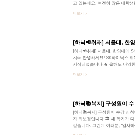
고 있는데요, 여전히 많은 대학생
됩니다. 그래서 오늘은 대학생, 
더보기
니다!SK하이닉스는 대학생, 대학
적으로 진행하는 신입 채용 전형
Track’을 적극적으로 운영하고
교육 과정에서 반도체 전문 인재를
[하닉📢취재] 서울대, 한양대에 
치✏️ 안녕하세요! SK하이닉스 취
시작되었습니다.🔥 올해도 다양한
심을 가지고 지켜보셨을 것 같습
더보기
다! SK하이닉스를 알고 싶으신 
보를 얻으실 것으로 생각합니다.
실천해 왔는데요, 그중에서도 매년 ‘캠
캠퍼스 리쿠르팅이란, 기업이 대학
[하닉📚복지] 구성원이 수
[하닉📚복지] 구성원이 수강 신청
자 최보경입니다.🏛️ 새 학기가
같습니다. 그런데 여러분, ‘입사하
알고 계셨나요? 오늘 소개해 드릴 SK하