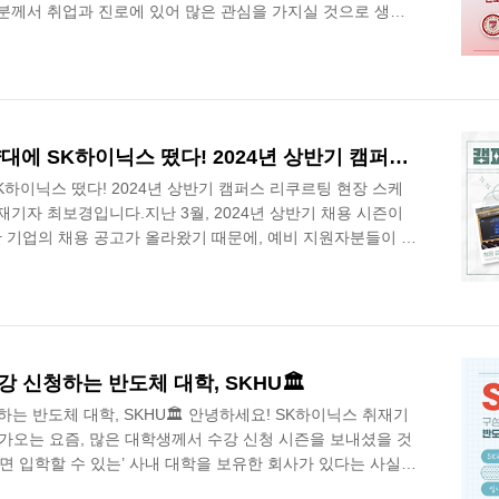
분께서 취업과 진로에 있어 많은 관심을 가지실 것으로 생각
학부생을 위한 SK하이닉스의 채용 전형을 소개해 드리려고 합
교, 대학원과의 교류를 통해 인재 확보에 힘써왔습니다. 정기
 외에도, SK하이닉스의 산학장학생 전형인 ‘채용계약학과
 있습니다. SK하이닉스와 대학교가 계약을 맺고 대학교, 대학원
 양성하는 학과로, 채용계약학과 학생은 SK..
[하닉📢취재] 서울대, 한양대에 SK하이닉스 떴다! 2024년 상반기 캠퍼스 리쿠르팅 현장 스케치✏️
SK하이닉스 떴다! 2024년 상반기 캠퍼스 리쿠르팅 현장 스케
재기자 최보경입니다.지난 3월, 2024년 상반기 채용 시즌이
 기업의 채용 공고가 올라왔기 때문에, 예비 지원자분들이 관
니다.SK하이닉스 역시 상반기 신입 공개 채용을 진행했습니
취업 준비생께서는 이번 채용 행보에 집중하신다면 더 많은 정
SK하이닉스는 그동안 대학생, 취업 준비생과 꾸준한 교류를
퍼스 리쿠르팅(Campus recruiting)’을 진행해 왔습니다.
교에 방문하여 기업 ..
강 신청하는 반도체 대학, SKHU🏛️
하는 반도체 대학, SKHU🏛️ 안녕하세요! SK하이닉스 취재기
 다가오는 요즘, 많은 대학생께서 수강 신청 시즌을 보내셨을 것
면 입학할 수 있는’ 사내 대학을 보유한 회사가 있다는 사실!
이닉스의 ‘SKHU(SK hynix University)’ 제도가 그러한