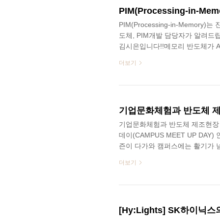
PIM(Processing-in-Mem
도체, PIM개발 담당자가 알려드
김시은입니다!!메모리 반도체가 AI
은 절대 하나가 될 수 없다고 생
더보기
더한 지능형 메모리 반도체인데요!
님을 모셔서 이야기 나눠봤습니다
분들 모두 두 눈 크게 뜨고 끝까지 봐
세요, SK하이닉스 Solu..
기업문화체험과 반도체 제조현장 
데이(CAMPUS MEET UP D
즌이 다가와 캠퍼스에는 활기가 넘
이(CAMPUS MEET UP DA
더보기
받아 기업문화체험과 반도체 제조
수로 진행되어 1차수와 3차수에 참
Editor 20기 김시은모진석 학
참여한 날짜는 3차수(8월 19일)이
[Hy:Lights] SK하이닉스