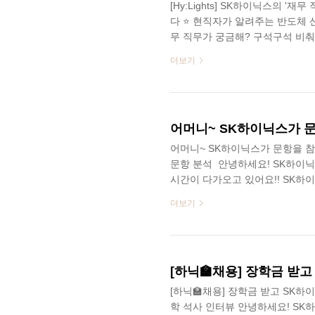
[Hy:Lights] SK하이닉스의 '재무
다 ⭐️ 현직자가 알려주는 반도체
무 직무가 궁금해? 구석구석 비춰주는
더보기
어머니~ SK하이닉스가 문항을 참
문항 분석 안녕하세요! SK하이
시간이 다가오고 있어요!! SK하
많이 거론되는 만큼 SK하이닉스
더보기
다. 특히 최근에는 자기소개서 문
개서 문항 담당자께서 직접 하는 문항
20기 김시은유경연 TL : 안녕하세요. 
SK하이닉스 미래 Biz.를 위한 최..
[하닉🏫채용] 장학금 받고 SK
학 석사 인터뷰 안녕하세요! S