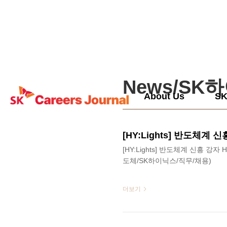
본문 바로가기
News/SK
About Us
S
[HY:Lights] 반도체계 신흥 강
도체/SK하이닉스/직무/채용)
더보기