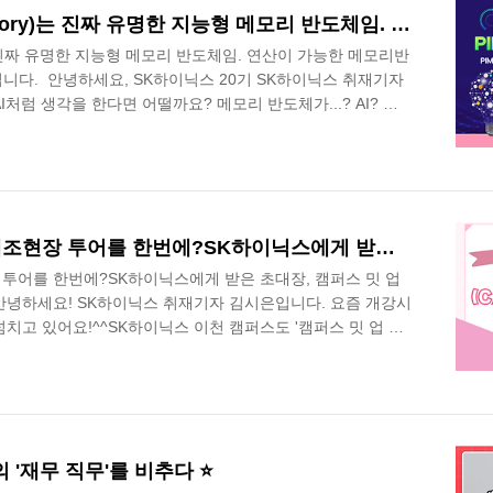
PIM(Processing-in-Memory)는 진짜 유명한 지능형 메모리 반도체임. 연산이 가능한 메모리반도체, PIM개발 담당자가 알려드립니다.
ory)는 진짜 유명한 지능형 메모리 반도체임. 연산이 가능한 메모리반
립니다. 안녕하세요, SK하이닉스 20기 SK하이닉스 취재기자
처럼 생각을 한다면 어떨까요? 메모리 반도체가...? AI? 둘
각하셨다면 오산입니다!PIM는 메모리 반도체에 연간 기능을
오늘은 이 PIM개발을 담당하시는 PIM SW팀의 박용훈 TL
!차세대 반도체인 만큼 반도체의 미래를 이끌고 싶다! 하시는
주세요!SK Careers Editor 20기 김시은박용훈 TL: 안녕하
기업문화체험과 반도체 제조현장 투어를 한번에?SK하이닉스에게 받은 초대장, 캠퍼스 밋 업 데이(CAMPUS MEET UP DAY)
투어를 한번에?SK하이닉스에게 받은 초대장, 캠퍼스 밋 업
AY) 안녕하세요! SK하이닉스 취재기자 김시은입니다. 요즘 개강시
치고 있어요!^^SK하이닉스 이천 캠퍼스도 '캠퍼스 밋 업 데
Y)'로 활기가 넘쳤다고 합니다! 직접 대학생들이 이천캠퍼스에 초대
현장투어는 물론 멘토링과 면접 특강을 받았는데요. 총 4차
여한 학생들과 이야기를 나누어 보았습니다.SK Careers
생: 안녕하세요. 고려대학교 신소재공학부 2학년 모진석입니다,
고, 양산 기술..
의 '재무 직무'를 비추다 ⭐️