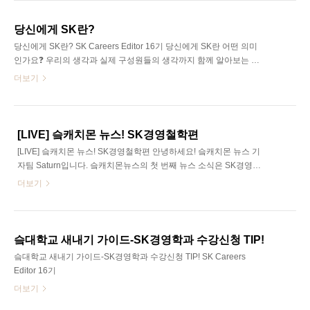
이제 막 5개월의 대장정을 마친 따끈따끈한 써니C 1기의 진솔한 활동
후기, 함께 살펴보시죠🔎 SK Careers Editor 박수현 김영준 님: 안녕
당신에게 SK란?
하세요, 현재 경영학과 4학년 재학 중인 써니C 1기 김영준입니다. 김
당신에게 SK란? SK Careers Editor 16기 당신에게 SK란 어떤 의미
영준 님: 써니C는 대학생의 미래역량 개발 플랫폼으로서 대학생들에
인가요❓ 우리의 생각과 실제 구성원들의 생각까지 함께 알아보는 시
게 다른 곳에서는 경험해볼 수 없는 다양한 활동들, 특히 직무 역량이
간🔍
더보기
나 창의적으로 생..
[LIVE] 슼캐치몬 뉴스! SK경영철학편
[LIVE] 슼캐치몬 뉴스! SK경영철학편 안녕하세요! 슼캐치몬 뉴스 기
자팀 Saturn입니다. 슼캐치몬뉴스의 첫 번째 뉴스 소식은 SK경영철
학에 관한 소식입니다. 저희 Saturn은 SKC, SK머티리얼즈, SK실트
더보기
론, SK하이닉스 관계사 기자분들로 이루어진 팀인데요~ 그래서 다양
한 SK 관계사 중에서도 SKC, SK머티리얼즈, SK실트론, SK하이닉스
의 경영철학을 구체적으로 소개해드리도록 하겠습니다. SK Careers
Editor 16기 우선, SK 경영철학을 소개해드리고자 합니다. SK경영철
슼대학교 새내기 가이드-SK경영학과 수강신청 TIP!
학은 한마디로 ’이해관계자의 행복’과 ‘VWBE를 통한 SUPEX 추구 변
슼대학교 새내기 가이드-SK경영학과 수강신청 TIP! SK Careers
화’ 라고 정의할 수 있습니다. 여기서 이해관계자의 행복은 기업은 이
Editor 16기
해관계자 간 행복이 조화와 균형을 이루도록 노력하고, 장기적으로
더보기
지속..