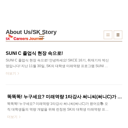
본문 바로가기
About Us/SK Story
SUNI C 졸업식 현장 속으로!
SUNI C 졸업식 현장 속으로! 안녕하세요! SKCE 16기, 취재기자 박신
영입니다! 지난 11월 30일, SK의 대학생 미래역량 프로그램​ SUNI C
의 1기 졸업식과 BM 프로젝트 최종 발표가 있었는데요, 그 뜨거웠던
더보기
현장을 제가 직접 다녀왔습니다. 함께 보시죠! SK Careers Editor 박
신영 11월 30일, SKT타워의 SUPEX홀에서 SK의 대학생 미래역량
프로그램​ SUNI C 1기의 졸업식과 BM 프로젝트 최종 발표가 진행되
었습니다. 본격적인 시작 전, 연말 느낌이 가득한 디너박스와 포토부
똑똑똑! 누구세요? 미래역량 1타강사 써니씨(써니C)가 왔어요📚
스가 졸업식의 분위기를 따뜻하게 만들어주었는데요, 오랜만에 만난
똑똑똑! 누구세요? 미래역량 1타강사 써니씨(써니C)가 왔어요📚 오
SUNI C들은 예쁘게 사진도 찍고, 맛있는 디너박스로 든든하게 졸업
직 대학생들의 역량 개발을 위해 런칭된 SK의 대학생 미래역량 프로
식을 시작할 수 있었습니다! 6월부터 11월까지, 지난 5개월간 ..
그램이 있다는 사실, 알고 계신가요? 바로 써니C입니다!😎 써니C는
더보기
SK 구성원을 위해 만들어진 역량 개발 플랫폼 SK mySUNI를 활용하
여 미래역량을 갖춘 인재 양성을 위해 2022년 7월, 시작되었습니다.