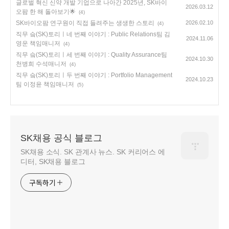
글로벌 혁신 신약 개발 기업으로 나아간 2025년, SK바이
2026.03.12
오팜 한 해 돌아보기🌟
(4)
SK바이오팜 연구원이 직접 들려주는 생생한 스토리
2026.02.10
(4)
직무 슼(SK)토리ㅣ네 번째 이야기 : Public Relations팀 김
2024.11.06
영운 책임매니저
(4)
직무 슼(SK)토리ㅣ세 번째 이야기 : Quality Assurance팀
2024.10.30
천병희 수석매니저
(4)
직무 슼(SK)토리ㅣ두 번째 이야기 : Portfolio Management
2024.10.23
팀 이정윤 책임매니저
(5)
SK채용 공식 블로그
SK채용 소식. SK 관계사 뉴스. SK 커리어스 에
디터, SK채용 블로그
구독하기