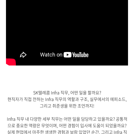
SK
텔레콤
Infra
직무
,
어떤 일을 할까요
?
현직자가 직접 전하는
Infra
직무의 역할과 구조
,
실무에서의 에피소드
,
그리고
취준생을
위한 조언까지
!
Infra
직무 내 다양한 세부 직무는 어떤 일을 담당하고 있을까요
?
공통적
으로 중요한 역량은 무엇이며
,
어떤 경험이 입사에 도움이 되었을까요
?
실제 현업에서 마주한 생생한 경험과 보람 있었던 순간
,
그리고
Infra
직