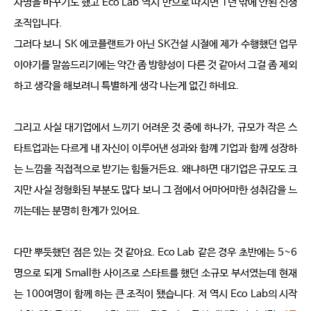
사명을 바꾸기도 했고
Eco Lab
역시 만으로 따지면
1
년 밖에 안된 신생 
조직입니다
.
그러다 보니
SK
에코플랜트가 아닌
SK
건설 시절에 제가 수행했던 업무 
이야기를 말씀드리기에는 약간 좀 방향성이 다른 것 같아서 그걸 좀 제외
하고 생각을 해보려니 특별하게 생각 나는게 없긴 하네요
.
그리고 사실 대기업에서 느끼기 어려운 것 중에 하나가
,
규모가 작은 스
타트업과는 다르게 내 자신이 이루어낸 성과와 함꼐 기업과 함께 성장하
는 느낌을 직접적으로 받기는 힘들거든요
.
왜냐하면 대기업은 규모도 크
지만 사실 정형화된 부분도 많다 보니 그 점에서 어마어마한 성취감을 느
끼는데는 분명히 한계가 있어요
.
다만 뿌듯했던 점은 있는 것 같아요
. Eco Lab
같은 경우 초반에는
5~6
명으로 되게
Small
한 사이즈로 스타트를 했던 소규모 부서였는데 현재
는
100
여명이 함께 하는 큰 조직이 됐습니다
.
저 역시
Eco Lab
의 시작