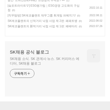
공간 ‘드파인(DEFINE)’ 브랜딩의 주역은? 👀
(1)
[슼포트라이트💡] ESG평가팀｜ESG경영 고도화의 구심
2022.10.11
점
(0)
[직무탐방] SK에코플랜트 재무그룹 회계팀 파헤치기!
2022.08.11
(0)
SK에코플랜트의 신먹거리 낙점 사업 제 2편: 폐페트병
2022.08.02
(0)
SK에코플랜트의 新먹거리 낙점 사업 제 1편: 폐배터리
2022.07.26
(0)
SK채용 공식 블로그
SK채용 소식. SK 관계사 뉴스. SK 커리어스 에
디터, SK채용 블로그
구독하기