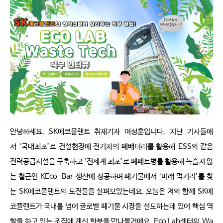
안녕하세요
. SK
에코플랜트 취재기자 여성훈입니다
.
지난 기사들에
서
‘국내최초’로 건설현장에 전기차의 폐배터리를 활용해
ESS
와 같은 
전력공급시설을 구축하고 ‘전세계 최초’로 폐페트병를 활용해 녹슬지 않
는 철근인
KEco-Bar
생산에 성공하며 폐기물에서 ‘미래 먹거리’를 찾
는
SK
에코플랜트의 도전들을 살펴보았는데요
.
오늘은 저와 함께
SK
에
코플랜트가 국내를 넘어 글로벌 폐기물 시장을 선도하는데 있어 핵심 역
할을 하고 있는 조직에 계신 한분을 만나볼거에요
. Eco Lab
센터의
Wa