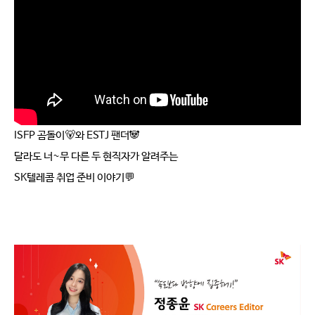
ISFP 곰돌이🐻와 ESTJ 팬더🐼 
달라도 너~무 다른 두 현직자가 알려주는
SK텔레콤 취업 준비 이야기💬 