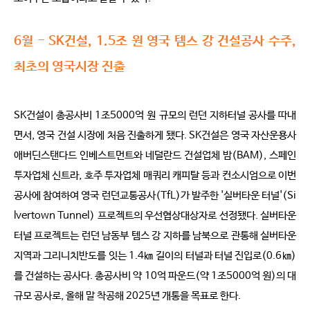
6월 - SK건설, 1.5조 원 영국 템스 강 건설공사 수주,
최초의 영국시장 진출
SK건설이 총공사비 1조5000억 원 규모의 런던 지하터널 공사를 따내
면서, 영국 건설 시장에 처음 진출하게 됐다. SK건설은 영국 자산운용사
애버딘스탠다드 인베스트먼트와 네덜란드 건설업체 밤(BAM), 스페인
투자업체 신트라, 호주 투자업체 매쿼리 캐피탈 등과 컨소시엄으로 이번
공사에 참여하여 영국 런던교통공사(TfL)가 발주한 '실버타운 터널'(Si
lvertown Tunnel) 프로젝트의 우선협상대상자로 선정됐다. 실버타운
터널 프로젝트는 런던 남동부 템스 강 지하를 남북으로 관통해 실버타운
지역과 그리니치반도를 잇는 1.4㎞ 길이의 터널과 터널 진입로(0.6㎞)
를 건설하는 공사다. 총공사비 약 10억 파운드(약 1조5000억 원)의 대
규모 공사로, 올해 말 착공해 2025년 개통을 목표로 한다.