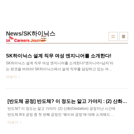
본문 바로가기
News/SK하이닉스
SK하이닉스 설계 직무 여성 엔지니어를 소개한다!
SK하이닉스 설계 직무 여성 엔지니어를 소개한다!‘엔지니어=남자’라
는 편견을 버려라! SK하이닉스에서 설계 직무를 담당하고 있는 여성
엔지니어를 소개합니다. 남성 엔지니어도 많지만, 성에 관계없이 누
더보기
구나 도전할 수 있는 분야인 엔지니어. 그 중, 건물을 짓기 전에 건물
을 설계하는 것처럼, 반도체 제작 전에 반도체를 설계하는 여성 설계
엔지니어를 만나보았는데요. 현재 SK하이닉스에서 일하고 있는 김지
은 선임님을 만나 설계 직무의 여성 엔지니어로서의 이야기를 들어보
[반도체 공정] 반도체? 이 정도는 알고 가야지 : (2) 산화(Oxidation) 공정
았습니다. SK Careers Editor 이미진 Q. 우선 인터뷰에 응해주셔서 감
반도체? 이 정도는 알고 가야지: (2) 산화(Oxidation) 공정지난 시간에
사합니다. 현재 일하고 있는 분야를 포함하여 간단한 자기소개 부탁
반도체 8대 공정 중 첫 번째 공정인 ‘웨이퍼 공정’에 대해 소개해드렸
드립니다.안녕하세요. DRAM 설계 본부 TCD그룹 Mobile Core
었는데요. 오늘은 그렇게 힘들게 만들어진 웨이퍼 표면을 보호하기
더보기
Design 김지은 선임입..
위한 공정인 ‘산화 공정’을 소개해드리려 합니다. 오늘도 눈 똑바로 뜨
고 흡수할 준비 되셨나요? 그럼 시작~ SK Careers Editor 이미진 1.