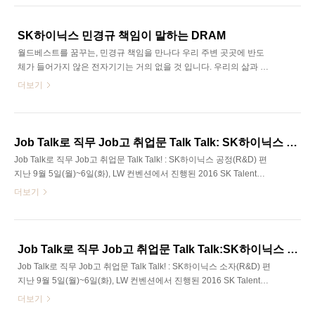
께 확인하시러 가볼까요? SK Careers Editor 이미진 본 에디터는 연
세대학교 제2공학관에서 진행된 리크루팅 상담회에 찾아갔습니다.
공대생들의 SK하이닉스에 대한 관심이 어느 정도였는지 한번 확인해
SK하이닉스 민경규 책임이 말하는 DRAM
볼까요? 제법 컸던 상담회 부스였음에도 불구하고, 학생들의 발길은
월드베스트를 꿈꾸는, 민경규 책임을 만나다 우리 주변 곳곳에 반도
끊기지 않았습니다. 캠퍼스 리크루팅 상담회에 찾아오신 사원님 인터
체가 들어가지 않은 전자기기는 거의 없을 것 입니다. 우리의 삶과 가
뷰를 위해서 저도 줄을 서고 기다려야 할 정도였으니까요. 그 뜨거웠
장 가까운 스마트폰 역시 반도체가 내장되어 있습니다. 실생활에서
더보기
던 현장 분위기 상상 되시나요? SK하이닉스..
반도체의 사용을 몸소 느끼지는 않지만, 사실 한 순간도 떼어놓을 수
없는 것이 바로 반도체입니다. 반도체 산업의 핵심인 DRAM, 에디터
가 미래기술연구원 DRAM 소자기술그룹 민경규 책임을 만나보았습
니다. SK Careers Editor 김혜민 “안녕하세요! 미래기술연구원
Job Talk로 직무 Job고 취업문 Talk Talk: SK하이닉스 공정(R&D) 편
DRAM 소자기술그룹 민경규 책임이라고 합니다.” 자신을 소개하는
Job Talk로 직무 Job고 취업문 Talk Talk! : SK하이닉스 공정(R&D) 편
그의 목소리에는 업무에 대한 애정과 열정이 담겨있었습니다. 극한의
지난 9월 5일(월)~6일(화), LW 컨벤션에서 진행된 2016 SK Talent
확률에 도전하는, 불가능을 가능케 만드는 그들이 있어 세상을 변화
Festival이 큰 화제를 모았다. Careers 상담을 시작으로 Careers 특
더보기
시킬 수 있는 것 아닐까요? 지금부터 에디터와..
강, 특히 직무에 대해 자세히 알아 볼 수 있었던 Job Talk는 많은 취준
생의 가려운 속을 시원하게 긁어 주었다는 평을 받았는데. 이렇게 성
황리에 막을 내린 SK Talent Festival, 하지만 끝날 때까지 끝난 게 아
니다! 혹시라도 참여하지 못한 취준생들을 위해 SK가 Job Talk의 풀
Job Talk로 직무 Job고 취업문 Talk Talk:SK하이닉스 소자(R&D)
영상을 공개했다. SK그룹 내 주요 관계사 13개 내 18개의 직무에 대
Job Talk로 직무 Job고 취업문 Talk Talk! : SK하이닉스 소자(R&D) 편
해 깊숙이 알아 볼 수 있는 이번 영상, 안 보고는 못 배길 걸!? SK Ca..
지난 9월 5일(월)~6일(화), LW 컨벤션에서 진행된 2016 SK Talent
Festival이 큰 화제를 모았다. Careers 상담을 시작으로 Careers 특
더보기
강, 특히 직무에 대해 자세히 알아 볼 수 있었던 Job Talk는 많은 취준