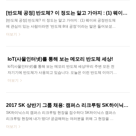
산화 공정이란?가장 먼저 산화 공정이 어떤 말인지 알고 가야겠죠?
‘산화 공정’이란, 실리콘(Si) 기판 위에 산화제(물(H2O), 산소(O2))와
[반도체 공정] 반도체? 이 정도는 알고 가야지 : (1) 웨이퍼 공정
열에너지를 공급하여 이산화규소(SiO2) 막을 형성하는 공정을 말합
[반도체 공정] 반도체? 이 정도는 알고 가야지 : (1) 웨이퍼 공정반도체
니다. 이때 만들어지는 산화막은 회로와 회로 사이에 누설 전류가 흐
에 관심이 있는 사람이라면 ‘반도체 8대 공정’이라는 말은 들어보셨겠
르는 것을 막아줄 뿐만 아니라, 이온주입공정에서 확산 막아주는..
죠? 반도체 8대 공정이란 반도체의 완성까지 거치는 수 많은 과정을
더보기
8개의 큰 공정으로 구분한 것을 말합니다. 그래서 오늘부터 본 에디터
가 반도체 8대 공정에 대한 이야기를 알기 쉽게 설명해드리려고 하는
데요! 그 첫 번째 이야기 바로 ‘웨이퍼 공정’입니다. SK Careers Editor
이미진 1. 웨이퍼를 만드는 데 필요한 재료 : 실리콘웨이퍼를 만들기
IoT(사물인터넷)를 통해 보는 메모리 반도체 세상!
위해서는 실리콘이 필요합니다. 실로콘은 지구상에 아주 풍부할 뿐만
IoT(사물인터넷)를 통해 보는 메모리 반도체 세상!우리 주변 모든 전
아니라, 독성이 없어서 환경적으로 우수하다는 장점을 가지고 있죠.
자기기에 반도체가 사용되고 있습니다. 오늘은 이런 반도체 이야기에
혹시 반도체 집적회로(Semiconductor Intergrated Circu..
‘IoT’라는 기술을 엮어서 설명해드릴 텐데요. ‘IoT(사물인터넷)’ 안 들
더보기
어본 사람이 없을 정도로 요즘 가장 HOT한 기술입니다. 과거 SF영화
에서부터, 최근에는 각종 광고에서도 쉽게 접할 수 있는 ‘IoT.’ 도대체
어떤 기술인지, 그리고 이 사물인터넷에 사용되는 반도체는 어떤 것
인지, SK하이닉스는 어떤 일을 하고 있는지 저와 함께 알아보겠습니
2017 SK 상반기 그룹 채용: 캠퍼스 리크루팅 SK하이닉스 편
다. SK Careers Editor 이미진 #1. IoT(사물인터넷)란?사물인터넷이
SK하이닉스의 캠퍼스 리크루팅 현장을 접수하다 SK하이닉스 캠퍼스
란, 간단히 말하면 사물과 사물이 인터넷으로 대화를 나누는 것입니
리크루팅 현장에 내가 떴다! 궁금해하는 여러분을 위해 그 현장을 샅
다. 예를 들어, 출근 전 교통사고로 출근길 도로가 심하게 막힐 것이라
샅이 취재하여 돌아왔습니다. 꿀팁 보장! 캠퍼스 리크루팅에 찾아온
더보기
는 뉴..
실제 사원들의 인터뷰부터 HOT했던 상담회 현장 분위기까지 모두 함