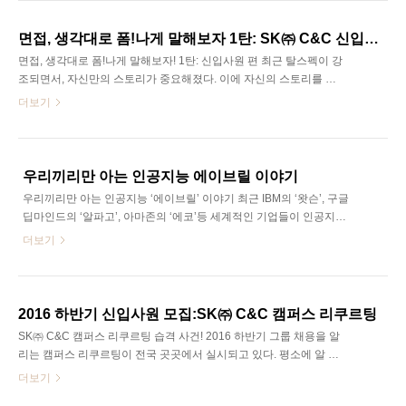
회사 C&C가 출시한 최강, 최고의 수식어를 자랑하는 금융 차세대 시
스템 자동 개발 플랫폼(ASD: Automated Software Development)를
면접, 생각대로 폼!나게 말해보자 1탄: SK㈜ C&C 신입사원 편
차근차근 알아보자. 우선, SK㈜ C&C가 출시한 금융 차세대 시스템
면접, 생각대로 폼!나게 말해보자! 1탄: 신입사원 편 최근 탈스펙이 강
자동 개발 플랫폼 ASD가 무엇인지부터 알아보자. SK Careers Editor
조되면서, 자신만의 스토리가 중요해졌다. 이에 자신의 스토리를 잘
이관형 ASD(Au..
전달하기 위한 말하기 능력이 중요해지고 있다. 하지만 면접관 앞에
더보기
만 논리적으로 또박또박 얘기하기란 여간 어려운 게 아니다. 던져진
질문에 갑자기 머리가 하얘지는가 하면, 동문서답을 하기가 일쑤! '누
가 내 얘길?' 이라고 생각했다면, 주목하라! 면접에서 생각대로, 폼! 나
게 말하는 노하우를 공개한다. 첫 번째로 SK㈜ C&C의 새 식구가 된
우리끼리만 아는 인공지능 에이브릴 이야기
Hi-Tech팀의 미소지기 육민형 사원의 경험담을 들어보자. (2탄, 3탄
우리끼리만 아는 인공지능 ‘에이브릴’ 이야기 최근 IBM의 ‘왓슨’, 구글
에서는 전 아나운서, 스피치 강사의 말하기 노하우도 공개할 예정!)
딥마인드의 ‘알파고’, 아마존의 ‘에코’등 세계적인 기업들이 인공지능
SK Careers Editor 이관형 우선, 작년 SK㈜ C&C의 새 식구가 된 Hi-
(AI)를 잇달아 선보이고 있다. SK㈜ C&C는 국내 대기업 중 유일하게
더보기
T..
인공지능 비즈니스 전문으로 제공하는 ‘에이브릴’이라는 브랜드를 공
개했다. 한창 개발 중이라는 인공지능 에이브릴에 대한 궁금증을 참
지 못하고 에디터는 경기도 성남시 정자동에 위치한 SK U-TOWER를
다녀왔다. SK Careers Editor 이관형 정자동 사옥에서 SK㈜ C&C의
2016 하반기 신입사원 모집:SK㈜ C&C 캠퍼스 리쿠르팅
인공지능 에이브릴(AIBRIL)의 기술 파트를 담당하고 있는 SK㈜ C&C
SK㈜ C&C 캠퍼스 리쿠르팅 습격 사건! 2016 하반기 그룹 채용을 알
Aibril Platform팀의 마창수 차장님을 만나 뵐 수 있었다. 에이브릴 개
리는 캠퍼스 리쿠르팅이 전국 곳곳에서 실시되고 있다. 평소에 알 수
발의 내막과 그 소소한 이야기 그리고 인공지능 분야 취업..
없었던 정보를 채용담당자들로부터 직접 얻을 수 있는 기회이니, 취
더보기
준생이라면 캠퍼스 리쿠르팅 참여는 필수라고 해도 과언이 아니다.