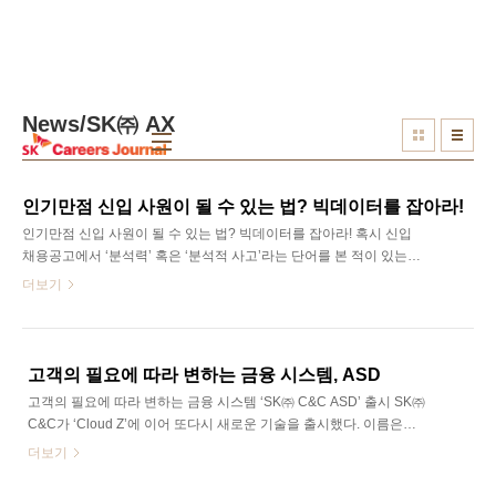
본문 바로가기
News/SK㈜ AX
인기만점 신입 사원이 될 수 있는 법? 빅데이터를 잡아라!
인기만점 신입 사원이 될 수 있는 법? 빅데이터를 잡아라! 혹시 신입
채용공고에서 ‘분석력’ 혹은 ‘분석적 사고’라는 단어를 본 적이 있는
가? 최근 직군을 막론하고 영업, 영업 관리, 마케팅, 전략 기획 직무 등
더보기
다양한 직무에서 분석적 사고/분석력을 요구하고 있는 추세다. 한데
기업이 말하는 분석적 사고/분석력은 어떤 것을 말하는 것일까? 그리
고 그 분석력은 어떻게 기를 수 있는 것일까? 이를 알기 위해 SK㈜
C&C Data서비스 개발팀 배기주 과장님을 만나 보았다. 그는 분석력
고객의 필요에 따라 변하는 금융 시스템, ASD
이 필요한 이유를 최근 온/오프라인 마케팅에서도 활용도가 크게 늘
고객의 필요에 따라 변하는 금융 시스템 ‘SK㈜ C&C ASD’ 출시 SK㈜
고 있는 빅데이터 분석과 함께 이야기해 주었다, SK Careers Editor
C&C가 ‘Cloud Z’에 이어 또다시 새로운 기술을 출시했다. 이름은
이관형 분석력 혹은 분석적 사고를 갖춘 자?! 채용공고의 ‘분석적 사
‘ASD(Automated Software Development)’. 아니 이게 뭐야.. 이름부
더보기
고를 갖춘 자’..
터가 심상치 않다. 자동화된 소프트웨어 개발??? 이름만 봐서는 무엇
을 개발한 건지, 어떤 금융 시스템인지 이해하기 힘들다. 자! SK주식