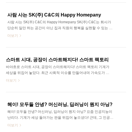
그래서 에디터가 떴다. SK㈜ C&C 캠퍼스 리쿠르팅이 진행되고 있는
서울대로 말이다! SK Careers Editor 이관형 서울대학교 행정관 앞 잔
디밭에서 2016년 우수인재 채용박람회와 함께 SK 캠퍼스 리쿠르팅
사람 사는 SK(주) C&C의 Happy Homepany
이 실시하고 있었다. 채용박람회에는 약 140개의 기업들이 참가하여
사람 사는 SK(주) C&C의 Happy Homepany SK(주) C&C는 회사가
부스에서 채용 상담을 진행하고 있었고 기업에 따라 소정의 상품을
단순히 일만 하는 공간이 아닌 집과 직원의 행복을 실현할 수 있는 공
주기도 했다. 조금은 더운 날씨에 야외에서 실시된 채용박람회였지
간이 되도록 하자는 의미에서 Happy Homepany(Happy Home +
더보기
만, 저마다의 고민을 가진 취업..
Company) 개념을 만들었다. 직원들의 행복한 직장생활을 위해 사내
어린이집이나 대형헬스장, 여성휴게실, 수면실, 도서실, 의무실 등 다
양한 복지시설을 갖춰 직원들의 사적 활동 공간까지 배려하는 세심함
을 엿볼 수 있다는데, 집처럼 편안한 직장! 정자동 사옥에 에디터가 다
스마트 시대, 공장이 스마트해지다! 스마트 팩토리
녀왔다. SK Careers Editor 이천 내 집처럼 생각하고 편하게 지내세
바야흐로 스마트 시대, 공장이 스마트해지다! 스마트 팩토리 기계가
요! SK(주) C&C는 '회사가 단순히 일만 하는 공간이 아닌 집과 같이
세상을 뒤집어 놓았다. 최근 사회적 이슈를 만들어내며 가속도가 붙
직원의 행복을 실현할 수 있는 공간이 되도록 하자'라는..
은 AI, 빅데이터의 힘을 입고 삼라만상을 전부 데이터로 바꾸려는 IoT,
더보기
시공간을 재정의하려는 VR까지 변화를 일으킬 주역들은 지금 무엇을
혁신하려는 걸까? 이들은 혁신의 대상이 아니라 혁신을 하는 방법을
혁신하려고 하고 있는지도 모르겠다. 그리고 그 중심에 기술이 기술
을 위해 활용되는 공간인 공장이 있다. 전세계의 스마트팩토리가 지
헤이! 모두들 안녕? 머신러닝, 딥러닝이 뭔지 아닝?
금 유난히 뜨겁다. SK Careers Editor 이천 생산기술과 ICT(정보통신)
헤이! 모두들 안녕? 머신러닝, 딥러닝이 뭔지 아닝? 요즘 인공지능이
의 결합 스마트팩토리(Smart Factory)란, 공장에 구성되어 있는 모든
난리다. 기계가 세상 돌아가는 판을 뒤집어 놓으셨다! 근데, 그 인공지
설비와 기계 장비 사물인터넷(loT)을 통해 장비와 가공품 상호 간에
능을 쥐락펴락하는 사람이 있다고 하는데, “헤이! 모두들 머신러닝, 딥
더보기
소통 체계를 ..
러닝이 뭔지 아닝?” 이상훈 대리를 만나 인공지능의 핵심 기술을 들여