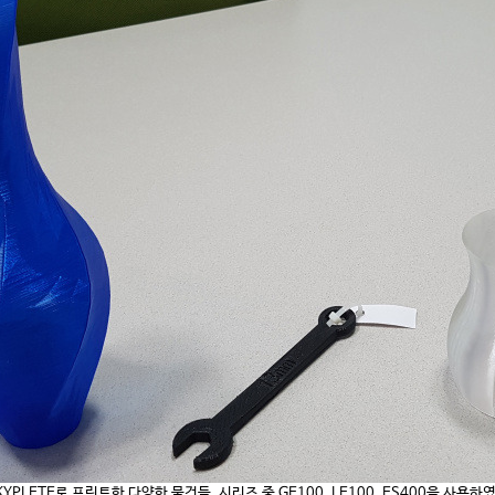
SKYPLETE로 프린트한 다양한 물건들. 시리즈 중 GE100, LE100, ES400을 사용하였