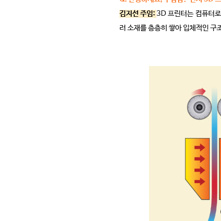
김지선 주임:
3D 프린터는 컴퓨터로
러 소재를 층층히 쌓아 입체적인 구