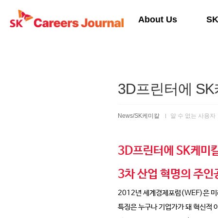
본문 바로가기
About Us
S
3D프린터에 SK
News/SK케미칼
알 수 없는 사용자
3D프린터에 SK케미칼
3차 산업 혁명의 주인
2012년 세계경제포럼(WEF)은 미
특징은 누구나 기업가가 돼 혁신적 아