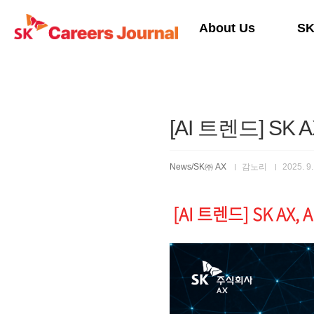
본문 바로가기
About Us
S
[AI 트렌드] S
News/SK㈜ AX
감노리
2025. 9.
[AI 트렌드] SK A