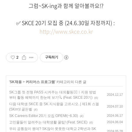
그럼~SK-ing과 함께 알아볼까요!?
✅ SKCE 20기 모집 중 (24.6.30일 자정까지) :
http://www.skce.co.kr
2
구독하기
'
SK채용
>
커리어스 프로그램
' 카테고리의 다른 글
SK그룹 첫 전형 PASS 시켜주는 대외활동❤️‍🔥ㅣ지원 방법
2024.12.17
부터 활동 혜택까지 한눈에 보기🔍 (Feat. SKCE 20기)
(4)
다음 대학생 SKCE 중 SK 지식왕을 고르시오. | 제1회 스껄
2024.07.10
(SKrrr)! 골든벨
(4)
SK Careers Editor 20기 모집 OPEN❗(~6.30)
2024.06.17
(4)
고인물들이 알려주는 대학생활 꿀팁! (Feat. SKCE)
2024.06.04
(4)
우리 공통점이 뭔데? SK잖아 풋풋한 대학교 2학년과 SK
2024.05.28