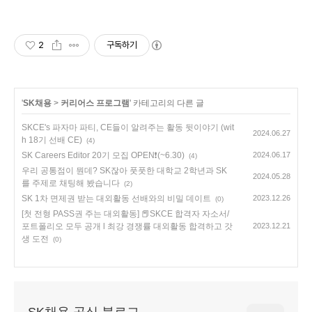
2
구독하기
'
SK채용
>
커리어스 프로그램
' 카테고리의 다른 글
SKCE's 파자마 파티, CE들이 알려주는 활동 뒷이야기 (wit
2024.06.27
h 18기 선배 CE)
(4)
SK Careers Editor 20기 모집 OPEN❗(~6.30)
2024.06.17
(4)
우리 공통점이 뭔데? SK잖아 풋풋한 대학교 2학년과 SK
2024.05.28
를 주제로 채팅해 봤습니다
(2)
SK 1차 면제권 받는 대외활동 선배와의 비밀 데이트
2023.12.26
(0)
[첫 전형 PASS권 주는 대외활동] 📕SKCE 합격자 자소서/
포트폴리오 모두 공개 l 최강 경쟁률 대외활동 합격하고 갓
2023.12.21
생 도전
(0)
SK채용 공식 블로그