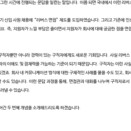
 그런 시간에 진행되는 문답을 일컫는 말입니다
.
이쯤 되면 국내에서 이런 리버
기 신입 사원 채용에
“
리버스 면접
”
제도를 도입하였습니다
.
그리고 기존에 인성
해요
.
즉
,
지원자가 느낄 부담은 줄이면서 지원자가 회사에 대해 궁금한 점을 면접
 구직자뿐만 아니라 경력이 있는 구직자에게도 새로운 기회입니다
.
사실 리버스
자의 이해도 및 잠재력을 가늠하는 기준이 되기 때문입니다
.
구직자는 이런 사
있겠죠
.
회사 내 커뮤니케이션 방식에 대한 구체적인 사례를 물을 수도 있고
,
회사
갈 수도 있습니다
.
이런 문답 과정을 통해
,
면접관과 대화를 나누며 구직자로서
드러낼 수 있습니다
.
어간 두 번째 개념을 소개해드리도록 하겠습니다
.