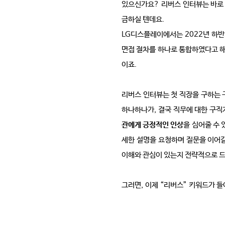
있으신가요
?
리버스 인터뷰는 바로
금하실 텐데요
.
LG
디스플레이에서는
2022
년 하반
면접 절차를 하나로 통합하였다고 
이죠
.
리버스 인터뷰는 첫 직장을 구하는
하나하나가
,
결국 직무에 대한 구직
관에게 긍정적인 인상
을 심어줄 수 
세한 설명을 요청하며 질문을 이어
이해와 관심이 있는지 전략적으로 
그러면
,
이제
“
리버스
”
키워드가 들