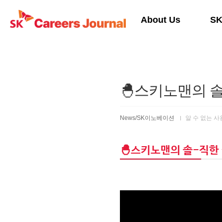
본문 바로가기
About Us
S
🐣스키노맨의 
News/SK이노베이션
알 수 없는 
🐣스키노맨의 솔-직한