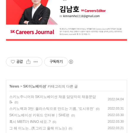
공감
구독하기
'
News
>
SK이노베이션
' 카테고리의 다른 글
스키노주니어와 SK이노베이션 채용 담당자의 채용문답
2022.04.04
📝
(0)
스키노백과 3탄: 플라스틱으로 만드는 기름, ‘도시유전’
2022.03.31
(0)
SK이노베이션 키워드 인터뷰｜SHE편
2022.03.30
(0)
혹시 MBTI가 INNO 세요..?
2022.03.30
(0)
그 해 이노는...(ft.그리고 올해 이노는)
2022.03.21
(0)