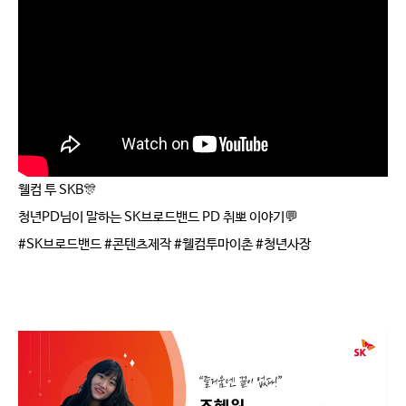
웰컴 투 SKB🎊
청년PD님이 말하는 SK브로드밴드 PD 취뽀 이야기💬
#SK브로드밴드 #콘텐츠제작 #웰컴투마이촌 #청년사장