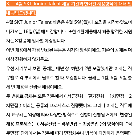
3.    
4
월 SKT Junior Talent
채용 기간과 변화된 채용방식에 대해 안
내 부탁드립니다.
4
월 
SKT Junior Talent 
채용은
 4
월
 5
일
(
월
)
에 모집을 시작하였으며 
다가오는
 18
일
(
일
)
에 마감합니다
. 
또한
 4
월 채용에서 최종 합격한 지원
자는
 8
월 중에 입사할 예정입니다
. 
이번 채용에서 가장 변화된 부분은 
시기
와 
방식
이에요
. 
기존의 공채는 더 
이상 진행하지 않거든요
. 
우선 시기부터 보면
, 
공채는 매년 상
·
하반기
 2
번 모집했지만
, 
이제는 직
무별로 각 부서에서 필요로 할 때 모집합니다
. 
올해는
 4
월
, 6
월
, 9
월 총 
세 번 채용을 진행할 예정이에요
.
두 번째로 공채는 모든 직무에서
 < 
서류전형
 - 
필기전형
 - 1
차면접
 - 2
차면접
 > 
이라는 공통의 프로세스로 진행됐어요
. 
그러나 이제는 직무에
서 요구하는 역량에 따라 다양한 방식으로 전형이 진행될 거예요
. 
변경된 
채용 프로세스는
 < 
서류전형
 - 
직무면접
 - 
최종면접
 >
의 방식
이며
, “
직
무면접
" 
단계에서는 직무에 따라 면접차수나 방식이 다양하게 운영된답