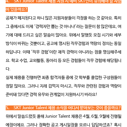
4.    
SKT Junior Talent 
채용 지원 시 예비 SKT인이 유의해야 할 사항
이 있을까요?
공채가 폐지된다고 하니 많은 지원자분들이 걱정을 하는 것 같아요
. 
특히 
그 중에서도 이제 
‘
경력자만 뽑는 것 아니냐
’
라는 질문이 참 많은데요
, 
여
기에 대해 드리고 싶은 말씀이 많아요
. 
위에서 말했듯 모집 시기와 세부 
방식이 바뀌는 것뿐이고
, 
공고에 명시된 직무경험과 역량의 정의는 동일
하답니다
. 
이때
 '
직무 경험
'
이란 재직 경력이 아니라는 점을 명심해주세
요
. 
학교 수업
, 
교외활동
, 
동아리 등 모든 경험들이 직무 경험에 해당됩니
다
.
실제 채용을 진행하면 최종 합격자들 중에 갓 학부를 졸업한 구성원들이 
정말 많아요
. 
그러니 지레 겁먹지 마시고
, 
직무와 관련된 경험과 역량이 
준비돼 있다면 경력 유무와 관계없이 지원하시기 바라요
!
5.    
SKT Junior Talent 
채용 소식을 어디서 받아보는 것이 좋을까요?
위에서 말씀드렸듯 올해
 Junior Talent 
채용은
 4
월
, 6
월
, 9
월에 진행될 
예정이에요
. 
그러나 정확한 공고 게시일정을 모르니 답답하셨죠
? 
혹시 