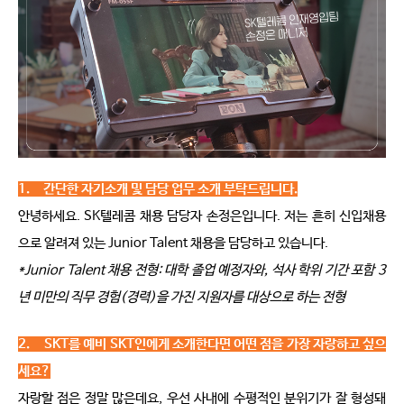
1.    
간단한 자기소개 및 담당 업무 소개 부탁드립니다.
안녕하세요
. SK
텔레콤 채용 담당자 손정은입니다
. 
저는 흔히 신입채용
으로 알려져 있는
 Junior Talent 
채용을 담당하고 있습니다
. 
*Junior Talent 
채용 전형
: 
대학 졸업 예정자와
, 
석사 학위 기간 포함
 3
년 미만의 직무 경험
(
경력
)
을 가진 지원자를 대상으로 하는 전형
2.    
SKT
를 예비 SKT인에게 소개한다면 어떤 점을 가장 자랑하고 싶으
세요?
자랑할 점은 정말 많은데요
, 
우선 사내에 수평적인 분위기가 잘 형성돼 