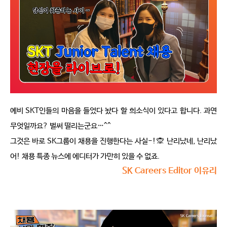
예비 
SKT
인들의 마음을 들었다 놨다 할 희소식이 있다고 합니다
. 
과연 
무엇일까요
? 
벌써 떨리는군요
…^^ 
그것은 바로 
SK
그룹이 채용을 진행한다는 사실
-!
🙊
난리났네
, 
난리났
어
! 
채용 특종 뉴스에 에디터가 가만히 있을 수 없죠
.
SK Careers Editor 이유리