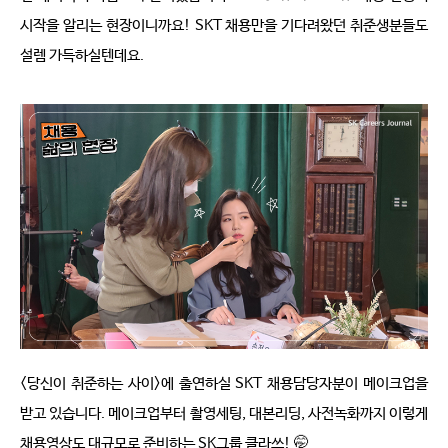
시작을 알리는 현장이니까요
! SKT 
채용만을 기다려왔던 취준생분들도 
설렘 가득하실텐데요
. 
<
당신이 취준하는 사이
>
에 출연하실
 SKT 
채용담당자분이 메이크업을 
받고 있습니다
. 
메이크업부터 촬영세팅
, 
대본리딩
, 
사전녹화까지 이렇게 
채용영상도 대규모로 준비하는 
SK
그룹 클라쓰
! 
🤭