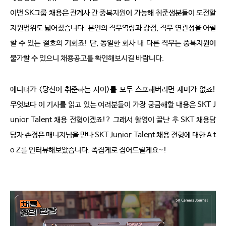
이번 
SK
그룹 채용은 관계사 간 중복지원이 가능해 취준생분들이 도전할 
지원범위도 넓어졌습니다
. 
본인의 직무역량과 강점
, 
직무 연관성을 어필
할 수 있는 절호의 기회죠
! 
단
, 
동일한 회사 내 다른 직무는 중복지원이 
불가할 수 있으니 채용공고를 확인해보시길 바랍니다
.
에디터가
 <
당신이 취준하는 사이
>
를 모두 스포해버리면 재미가 없죠
! 
무엇보다 이 기사를 읽고 있는 여러분들이 가장 궁금해할 내용은 
SKT J
unior Talent 
채용 전형이겠죠
!? 
그래서 촬영이 끝난 후 
SKT 
채용담
당자 손정은 매니저님을 만나
 SKT Junior Talent 
채용 전형에 대한 
A t
o Z
를 인터뷰해보았습니다
. 
족집게로 집어드릴게요
~! 