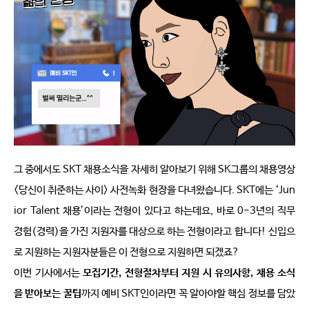
그 중에서도 
SKT 
채용소식을 자세히 알아보기 위해
 SK
그룹의 채용영상 
<
당신이 취준하는 사이
> 
사전녹화 현장을 다녀왔습니다
. SKT
에는 
‘Jun
ior Talent 
채용
’
이라는 전형이 있다고 하는데요
, 
바로
 0-3
년의 직무 
경험
(
경력
)
을 가진 지원자를 대상으로 하는 전형이라고 합니다
! 
신입으
로 지원하는 지원자분들은 이 전형으로 지원하면 되겠죠
? 
이번 기사에서는 
모집기간
, 
전형절차부터 지원 시 유의사항
, 
채용 소식
을 받아보는 꿀팁
까지 예비 
SKT
인이라면 꼭 알아야할 핵심 정보를 담았