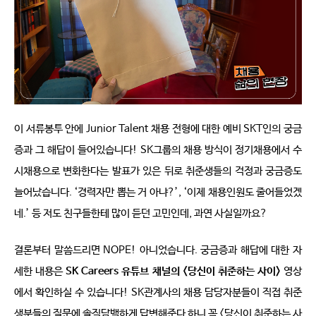
이 서류봉투 안에 
Junior Talent 
채용 전형에 대한 예비 SKT인의 궁금
증과 그 해답이 들어있습니다
! SK그룹의 채용 방식이 정기채용에서 수
시채용으로 변화한다는 발표가 있은 뒤로 
취준생들의 걱정과 궁금증도 
늘어났습니다
. ‘
경력자만 뽑는 거 아냐
?’, ‘
이제 채용인원도 줄어들었겠
네
.’ 
등 저도 친구들한테 많이 듣던 고민인데
, 
과연 사실일까요
?
결론부터 말씀드리면 
NOPE! 
아니었습니다
. 궁금증과
 해답에 대한 자
세한 내용은 
SK Careers 
유튜브 채널의 
<
당신이 취준하는 사이
>
영상
에서 확인하실 수 있습니다
! SK
관계사의 채용 담당자분들이 직접 취준
생분들의 질문에 솔직담백하게 답변해준다 하니 꼭 
<
당신이 취준하는 사