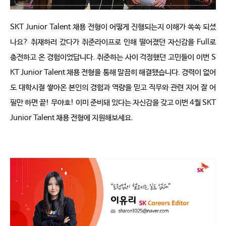
SKT 
Junior Talent 
채용 전형이 어떻게 진행되는지 이해가 쏙쏙 되셨
나요
? 
취재하러 갔다가 취준라이프로 인해 떨어졌던 자신감을
 Full
로 
충전하고 온 경험이었답니다
. 
취준하는 사이 걱정했던 고민들이 이번 
S
KT Junior Talent 
채용 전형을 통해 말끔히 해결됐습니다
. 
경력이 없어
도 대학시절 쌓아온 본인의 경험과 역량을 믿고 직무와 관련 지어 잘 어
필만 하면 끝
! 
무야호
! 
이미 준비돼 있다는 자신감을 갖고 이번
 4
월
 SKT 
Junior Talent 
채용 전형에 지원해보세요
.