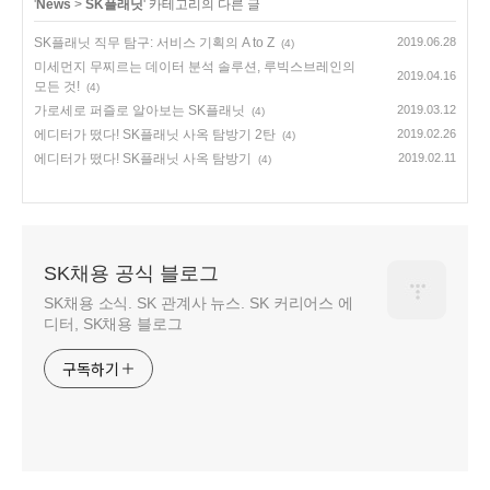
'
News
>
SK플래닛
' 카테고리의 다른 글
SK플래닛 직무 탐구: 서비스 기획의 A to Z
2019.06.28
(4)
미세먼지 무찌르는 데이터 분석 솔루션, 루빅스브레인의
2019.04.16
모든 것!
(4)
가로세로 퍼즐로 알아보는 SK플래닛
2019.03.12
(4)
에디터가 떴다! SK플래닛 사옥 탐방기 2탄
2019.02.26
(4)
에디터가 떴다! SK플래닛 사옥 탐방기
2019.02.11
(4)
SK채용 공식 블로그
SK채용 소식. SK 관계사 뉴스. SK 커리어스 에
디터, SK채용 블로그
구독하기