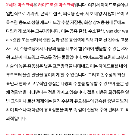
2세대 마스크팩
은
하이드로겔 마스크팩
입니다. 여기서 하이드로겔이란
일반적으로 기저귀, 콘택트 렌즈, 의료용 전극, 세포 배양 시 많이 쓰이고
특수한 용도로 성형 재료나 토양 수분 저장용, 화상 상처용 붕대류에도
다양하게 쓰이는 고분자입니다. 이는 공유 결합, 수소결합, van der wa
als 결합 또는 물리적 결합 등과 같은 응집력에 의해 가교 된 친수성 고분
자로서, 수용액상에서 다량의 물을 내부에 함유하여 팽윤할 수 있는 3차
원 고분자 네트워크 구조를 갖는 물질입니다. 하이드로겔 표면의 고분자
사슬의 높은 유동성은 낮은 표면장력을 나태내고 이는 하이드로겔 내외
부로부터 물질 전달을 용이하게 할 수 있습니다. 그리고 친수성의 확산
표면과 연하고 고무적인 성질은 다량의 수분을 함유할 수 있으며 높은 생
체 적합성을 나타낸다는 점을 가지고 있습니다. 겔을 이용한 화장품은 일
반 크림이나 로션 제제와는 달리 수분과 유효성분의 급속한 증발을 방지
하여 파스나 패치같이 유효성분을 피부 속 깊이 전달해 주어 편리하고 효
과적입니다.