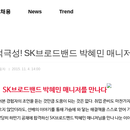
K채용
News
Trend
적극성! SK브로드밴드 박혜민 매니
사용자
2015. 11. 4. 14:00
! SK브로드밴드
박혜민 매니저를 만나다
어본 경험자의 조언을 듣는 것만큼 도움이 되는 것은 없다. 취업 준비도 마찬가
오지 않았더라도, 선배의 이야기를 통해 가슴에 와 닿는 해결책을 스스로 얻어 가
 당당히 하반기 공채에 합격하신 SK브로드밴드 박혜민 매니저님을 만나 나눈 이