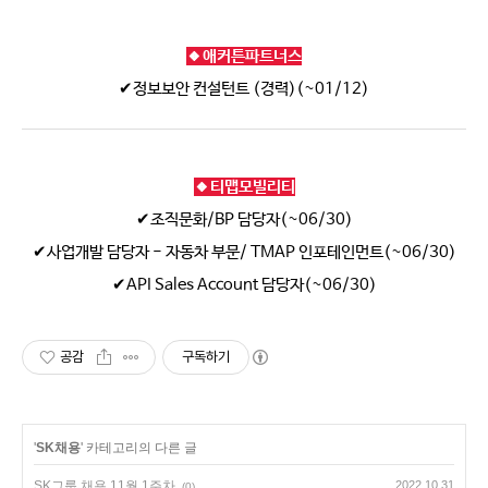
🔸애커튼파트너스
✔정보보안 컨설턴트 (경력)(~01/12)
🔸티맵모빌리티
✔조직문화/BP 담당자(~06/30)
✔사업개발 담당자 - 자동차 부문/ TMAP 인포테인먼트(~06/30)
✔API Sales Account 담당자(~06/30)
공감
구독하기
'
SK채용
' 카테고리의 다른 글
SK그룹 채용 11월 1주차
2022.10.31
(0)