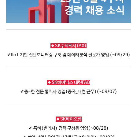
🔸SK주식회사(AX)
✔IIoT 기반 진단모니터링 구축 및 데이터분석 전문가 영입 (~09/29)
🔸SK하이닉스 대련FAB
✔중-한 전문 통역사 영입(중국_대련 근무)(~09/07)
🔸SK바이오팜
✔ 특허(변리사) 경력 구성원 영입(~08/28)