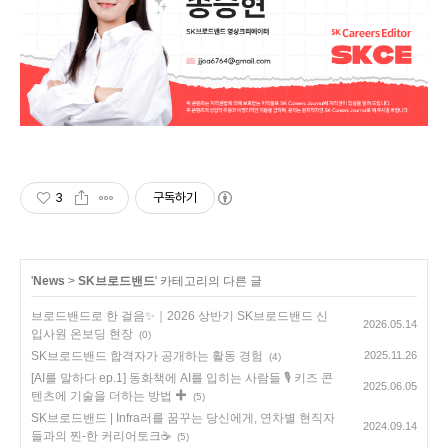
3
구독하기
'
News
>
SK브로드밴드
' 카테고리의 다른 글
브로드밴드로 한 걸음✨｜2026 상반기 SK브로드밴드 신
2026.05.14
입사원 온보딩 현장
(0)
SK브로드밴드 합격자가 공개하는 활동 경험
2025.11.26
(4)
[AI를 말하다 ep.1] 동화책에 AI를 입히는 사람들 🎙️ 키즈 콘
2025.06.05
텐츠에 기술을 더하는 방법 ✚
(5)
SK브로드밴드 | Infra러를 꿈꾸는 당신에게, 연차별 현직자
2024.09.14
들과의 찐-한 커리어토크☕️
(5)