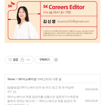
공감
구독하기
'
News
>
SK이노베이션
' 카테고리의 다른 글
[알쓸슼잡] SK이노베이션과 슼-피드 빙고 한 판 하실래
2024.04.09
요?
(0)
SK이노베이션 채용 담당자를 당황시킨 질문은?! (+취준생
들에게 전하는 메시지) ㅣ SK이노베이션 채용 담당자 역
2024.03.26