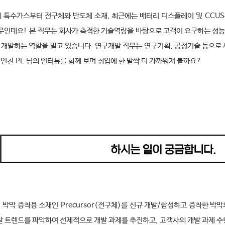
의 특수가스부터 전구체와 반도체 소재
,
최근에는 배터리 디스플레이 및
CCUS
직무인데요
!
본 직무는 회사가 축적한 기술역량을 바탕으로 고객이 요구하는 성
 개발하는 역할을 맡고 있습니다
.
연구개발 직무는 연구기획
,
공정기술 등으로
황인천
PL
님의 인터뷰를 함께 보며 취업에 한 발짝 더 가까워져 볼까요
?
 박막 증착용 소재인
Precursor(
전구체
)
를 신규 개발
/
합성하고 증착한 박막
발 트렌드를 파악하여 선제적으로 개발 과제를 추진하고
,
고객사의 개발 과제 수