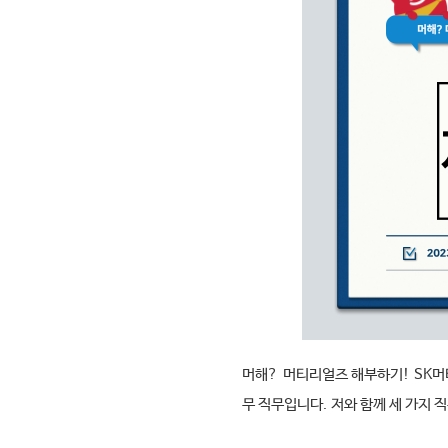
머해
?
머티리얼즈 해부하기
! SK
머
무 직무입니다
.
저와 함께 세 가지 