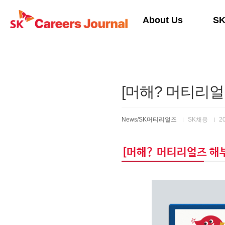
본문 바로가기
About Us
S
[머해? 머티리얼
News/SK머티리얼즈
SK채용
20
[머해? 머티리얼즈 해