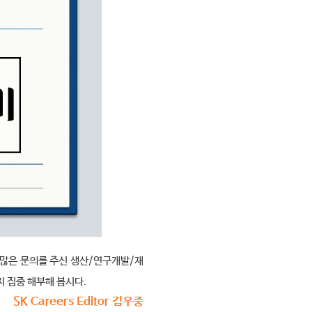
많은 문의를 주신 생산
/
연구개발
/
재
지 집중 해부해 봅시다
.
SK Careers Editor 김우중