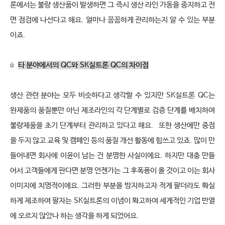
론에서는 불량 생산품이 발생하면 그 즉시 생산 라인 가동을 중지하고 전
면 점검에 나선다고 해요
.
얼마나 꼼꼼하게 관리하는지 알 수 있는 부분
이죠
.
ü
타 분야에서의
QC
와
SK
실트론
QC
의 차이점
생산 관련 분야는 모두 비슷하다고 생각할 수 있지만
SK
실트론
QC
는 
완제품의 품질뿐만 아닌 제조라인의 각 단계별로 검증 단계를 배치하여 
불량제품을 초기 단계부터 관리하고 있다고 해요
.
또한 생산에만 중점
을 두지 않고 교육 및 캠페인 등의 품질 개선 활동에 힘쓰고 있죠
.
많이 만
들어내면 회사에 이윤이 남는 건 분명한 사실이에요
.
하지만 대충 만들
어서 고객들에게 판다면 분명 언젠가는 그 후폭퐁이 올 것이고 이는 회사 
이미지에 치명적이에요
.
그러한 부분을 방지하고자 적게 팔더라도 확실
하게 제조하여 팔자는
SK
실트론의 이념이 확고하여 세계적인 기업 반열
에 오르지 않았나 하는 생각을 하게 되었어요
.