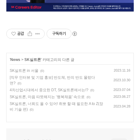
공감
구독하기
'
News
>
SK실트론
' 카테고리의 다른 글
SK실트론 in 서울
2023.11.16
(0)
[직무 인터뷰 및 기업 홍보] 반도체, 반의 반도 몰랐다
2023.10.30
면?
(0)
4차산업시대에서 중요한 DT, SK실트론에서는!?
2023.07.04
(0)
SK실트론, 마음 따뜻해지는 ‘행복채움' 속으로
2023.06.27
(0)
SK실트론, 너희도 올 수 있어! 취뽀 할 때 필요한 A to Z(장
2023.04.28
비 기술 편)
(0)