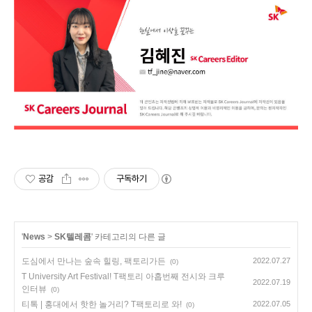
공감
구독하기
'
News
>
SK텔레콤
' 카테고리의 다른 글
도심에서 만나는 숲속 힐링, 팩토리가든
2022.07.27
(0)
T University Art Festival! T팩토리 아홉번째 전시와 크루
2022.07.19
인터뷰
(0)
티톡 | 홍대에서 핫한 놀거리? T팩토리로 와!
2022.07.05
(0)