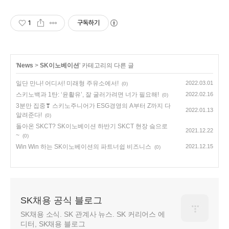
1
구독하기
'
News
>
SK이노베이션
' 카테고리의 다른 글
일단 만나! 어디서! 미래형 주유소에서!
2022.03.01
(0)
스키노백과 1탄: ‘윤활유’, 잘 굴러가려면 너가 필요해!
2022.02.16
(0)
3분만 집중❣ 스키노주니어가 ESG경영의 A부터 Z까지 다
2022.01.13
알려준다!
(0)
돌아온 SKCT? SK이노베이션 하반기 SKCT 현장 슼으로
2021.12.22
~
(0)
Win Win 하는 SK이노베이션의 파트너쉽 비즈니스
2021.12.15
(0)
SK채용 공식 블로그
SK채용 소식. SK 관계사 뉴스. SK 커리어스 에
디터, SK채용 블로그