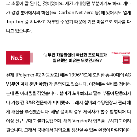
로 소통이 잘 된다는 것이었어요
. 
제가 기대했던 부분이기도 하죠
. 
게다
가 경영 분야에서의 혁신
(ex. Carbon Net Zero 
등
)
에 있어서도 업게 
Top Tier 
중 하나라고 자부할 수 있기 때문에 기쁜 마음으로 회사를 다
니고 있습니다
. 
현재 
[Polymer #2 
자동창고
]
에는 
1996
년도에 도입한 총
 40
대의 
AG
V(
무인 자재 운반 차량
)
가 운영되고 있습니다
. 
이전에는 설비를 정비하
는데 큰 어려움을 겪었습니다
. 
설비가 노후화되고 필수 부품이 단종되거
나 기능 간
 R&R 
전문화가 미비했죠
.
그래서 설비의 수명연장과 관리 체
계 개선을 추진했습니다
. 
해당 설비의 경우 제작사가 흡수 합병되어 더 
이상 신규 구매도 불가능했으며
, 
해외 
Vendor
라 협조를 구하기도 어려
웠습니다
. 
그래서 국내에서 자력으로 생산할 수 있는 환경이 마련되어야 