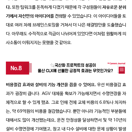
다
.
또한 팀워크를 돈독하게 다졌기 때문에 각 구성원들이 
자유로운 분위
기에서 자신만의 아이디어를 건의
할 수 있었습니다
. 
이 아이디어들을 토
대로 여러 차례 브레인스토밍을 거쳐서 더 나은 해결방안을 도출했습니
다
. 
아무래도 수직적으로 직급이 나뉘어져 있었다면 이처럼 원활하게 의
사소통이 이뤄지지는 못했을 것 같아요
.
비용절감 효과와 설비의 기능 개선을 꼽을 수 있어요
.
우선 비용절감 효
과가 굉장히 큽니다
. AGV 
대체품 확보가 가능해지면서 수명연장을 자
체적으로 할 수 있게 됐죠
. 
그로 인해 전체 교체 비용의
 6.8%
나 차지하
는
, 
약
 69
억원의 비용을 절감했습니다
. 
뿐만 아니라 기능적인 부분들에 
대해서도 많이 개선됐는데요
, 
운전 안정성을 달성하면서 및 약
 10
년의 
설비 수명연장에 기여했고
, 
창고 내 다수 설비에 대한 문제 상황이 발생