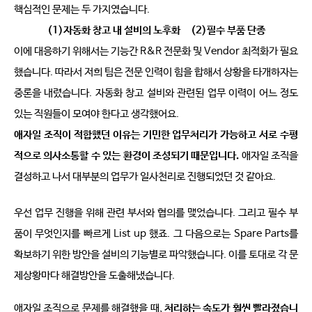
핵심적인 문제는 두 가지였습니다
.
(1)
자동화 창고 내 설비의 노후화 
(2)
필수 부품 단종
이에 대응하기 위해서는 기능간
 R&R 
전문화 및
 Vendor 
최적화가 필요
했습니다
. 
따라서 저희 팀은 전문 인력이 힘을 합해서 상황을 타개하자는 
중론을 내렸습니다
. 
자동화 창고 설비와 관련된 업무 이력이 어느 정도 
있는 직원들이 모여야 한다고 생각했어요
. 
애자일 조직이 적합했던 이유는 기민한 업무처리가 가능하고 서로 수평
적으로 의사소통할 수 있는 환경이 조성되기 때문입니다
.
애자일 조직을 
결성하고 나서 대부분의 업무가 일사천리로 진행되었던 것 같아요
. 
우선 업무 진행을 위해 관련 부서와 협의를 맺었습니다
. 
그리고 필수 부
품이 무엇인지를 빠르게 
List up 
했죠
. 
그 다음으로는 
Spare Parts
를 
확보하기 위한 방안을 설비의 기능별로 파악했습니다
. 
이를 토대로 각 문
제상황마다 해결방안을 도출해냈습니다
. 
애자일 조직으로 문제를 해결했을 때
, 
처리하는 속도가 훨씬 빨라졌습니