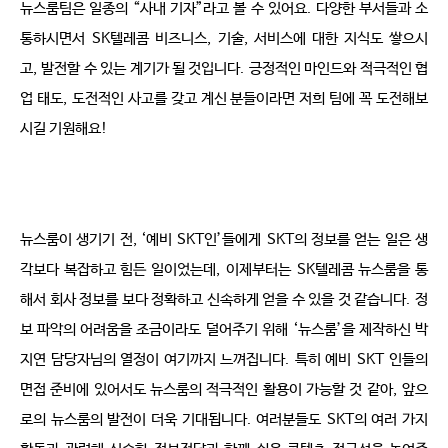
뉴스룸팀은 일종의
“
사내 기자
”
라고 볼 수 있어요
.
다양한 부서들과 소
통하시면서
SK
텔레콤 비즈니스
,
기술
,
서비스에 대한 지식도 쌓으시
고
,
발전할 수 있는 계기가 될 것입니다
.
긍정적인 마인드와 적극적인 협
업 태도
,
도전적인 사고를 갖고 계신 분들이라면 저희 팀에 꼭 도전해보
시길 기원해요
!
뉴스룸이 생기기 전
, ‘
예비
SKT
인
’
들에게
SKT
의 정보를 얻는 일은 생
각보다 복잡하고 힘든 일이었는데
,
이제부터는
SK
텔레콤 뉴스룸을 통
해서 회사 정보를 보다 정확하고 신속하게 얻을 수 있을 것 같습니다
.
정
보 파악의 어려움을 조금이라도 덜어주기 위해
‘
뉴스룸
’
을 제작하신 박
지연 담당자님의 열정이 여기까지 느껴집니다
.
특히 예비
SKT
인들의 
면접 준비에 있어서도 뉴스룸의 적극적인 활용이 가능할 것 같아
,
앞으
로의 뉴스룸의 발전이 더욱 기대됩니다
.
여러분들도
SKT
의 여러 가지 