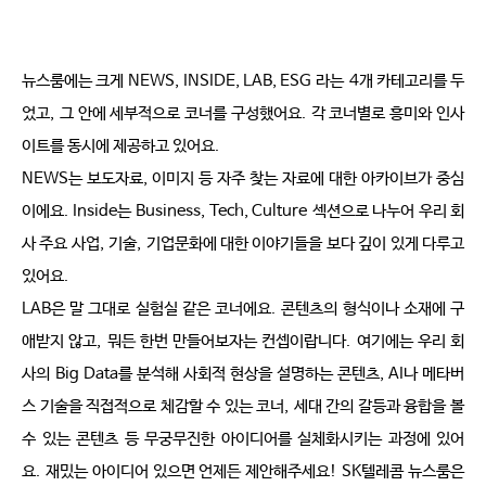
뉴스룸에는 크게
NEWS, INSIDE, LAB, ESG
라는
4
개 카테고리를 두
었고
,
그 안에 세부적으로 코너를 구성했어요
.
각 코너별로 흥미와 인사
이트를 동시에 제공하고 있어요
.
NEWS는 보도자료
, 이미지 등 자주 찾는 자료에 대한 아카이브가 중심
이에요
. Inside
는
Business, Tech, Culture
섹션으로 나누어 우리 회
사 주요 사업
,
기술
,
기업문화에 대한 이야기들을 보다 깊이 있게 다루고 
있어요
.
LAB은 말 그대로 실험실 같은 코너에요
.
콘텐츠의 형식이나 소재에 구
애받지 않고
,
뭐든 한번 만들어보자는 컨셉이랍니다
.
여기에는 우리 회
사의
Big Data
를 분석해 사회적 현상을 설명하는 콘텐츠
, AI
나 메타버
스 기술을 직접적으로 체감할 수 있는 코너
,
세대 간의 갈등과 융합을 볼 
수 있는 콘텐츠 등 무궁무진한 아이디어를 실체화시키는 과정에 있어
요
.
재밌는 아이디어 있으면 언제든 제안해주세요
! SK
텔레콤 뉴스룸은 