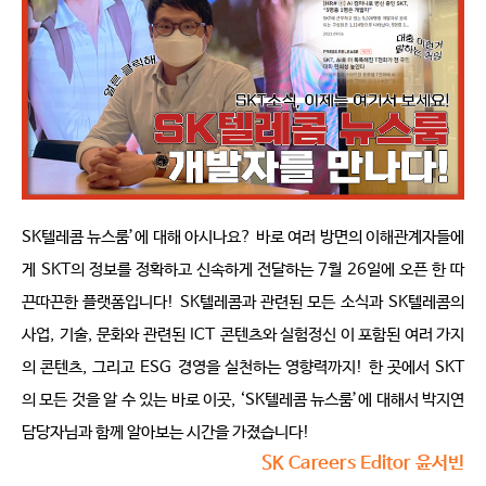
SK
텔레콤 뉴스룸
’
에 대해 아시나요
?
바로 여러 방면의 이해관계자들에
게
SKT
의 정보를 정확하고 신속하게 전달하는
7
월
26
일에 오픈 한 따
끈따끈한 플랫폼입니다
! SK
텔레콤과 관련된 모든 소식과
SK
텔레콤의 
사업
,
기술
,
문화와 관련된
ICT
콘텐츠와 실험정신 이 포함된 여러 가지
의 콘텐츠
,
그리고
ESG
경영을 실천하는 영향력까지
!
한 곳에서
SKT
의 모든 것을 알 수 있는 바로 이곳
, ‘SK
텔레콤 뉴스룸
’
에 대해서 박지연 
담당자님과 함께 알아보는 시간을 가졌습니다
!
SK Careers Editor 윤서빈