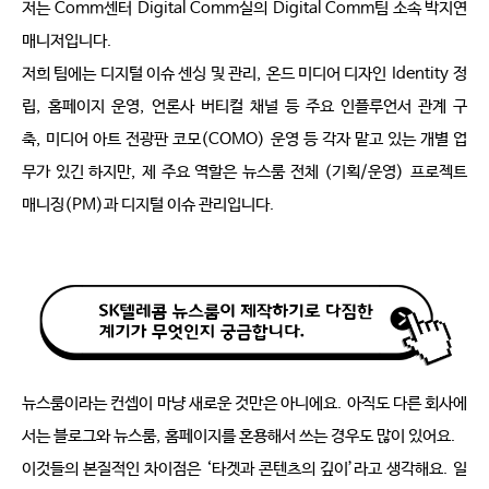
저는
Comm
센터
Digital Comm
실의
Digital Comm
팀 소속 박지연 
매니저입니다
.
저희 팀에는 디지털 이슈 센싱 및 관리
,
온드 미디어 디자인
Identity
정
립
,
홈페이지 운영
,
언론사 버티컬 채널 등 주요 인플루언서 관계 구
축
,
미디어 아트 전광판 코모
(COMO)
운영 등 각자 맡고 있는 개별 업
무가 있긴 하지만
,
제 주요 역할은 뉴스룸 전체
(
기획
/
운영
)
프로젝트 
매니징
(PM)
과 디지털 이슈 관리입니다
.
뉴스룸이라는 컨셉이 마냥 새로운 것만은 아니에요
.
아직도 다른 회사에
서는 블로그와 뉴스룸
,
홈페이지를 혼용해서 쓰는 경우도 많이 있어요
.
이것들의 본질적인 차이점은
‘
타겟과 콘텐츠의 깊이
’
라고 생각해요
.
일