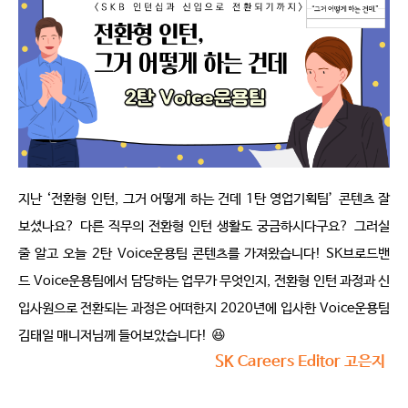
지난
‘
전환형 인턴
,
그거 어떻게 하는 건데
1
탄 영업기획팀
’
콘텐츠 잘 
보셨나요
?
다른 직무의 전환형 인턴 생활도 궁금하시다구요
?
그러실 
줄 알고 오늘
2
탄
Voice
운용팀 콘텐츠를 가져왔습니다
! SK
브로드밴
드
Voice
운용팀에서 담당하는 업무가 무엇인지
,
전환형 인턴 과정과 신
입사원으로 전환되는 과정은 어떠한지
2020
년에 입사한
Voice
운용팀 
김태일 매니저님께 들어보았습니다
!
😆
SK Careers Editor 고은지