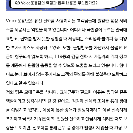
Voice
운용팀은 유선 전화를 사용하시는 고객님들께 원활한 음성 서비
스를 제공하는 역할을 하고 있습니다
.
어디서나 국번없이 누르는 전국대
표번호
,
전화를 받지 못한 상황일 때 제공되는 소리샘과 콜키퍼 등 다양
한 부가서비스도 제공하고 있죠
.
또한
,
불법번호를 차단해서 불필요 요
금이 청구되지 않도록 하고
, 119
등의 긴급 전화 시 가입자의 위치 정보
를 제공해서 원활한 출동을 할 수 있도록 도움을 드리고 있습니다
.
한마
디로 눈에 보이지 않는 곳에서도 고객의 편의를 위해 불철주야 노력하고 
있다고 할 수 있습니다
.
저희 팀은 교대근무를 합니다
.
교대근무가 필요한 이유는 응급실 같은 
역할이라고 생각하시면 될 것 같아요
.
점검과 선제적 조치를 통해 장애
를 예방하고 있지만
,
예상치 못한 장애가 발생하더라도 이를 신속하게 
조치하고 극복하기 위함이죠
.
민원을 신속하고 깔끔하게 처리할 때도 보
람을 느끼지만
,
선조치를 통해 근무 중 장애가 발생하지 않을 때 가장 보