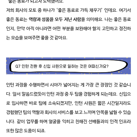
“
좋은 동료가 되고자 노력했어요
.”
저희 회사의 모토 중 하나가
‘
좋은 동료로 가득 채우기
’
인데요
.
여기서 
좋은 동료는
역량과 성품을 모두 지닌 사람
을 의미해요
.
나는 좋은 동료
인지
,
만약 아직 아니라면 어떤 부분을 보완해야 할지 고민하고 정진하
는 모습을 보여주면 좋을 것 같아요
.
인턴 과정을 수행하면서 시야가 넓어지는 게 가장 큰 장점인 것 같습니
다
.
앞서 말씀드렸듯이 인턴 과정 중 두 팀을 경험하게 되는데요
.
신입으
로 입사하면 바로 팀에 소속되겠지만
,
인턴 사원은 짧은 시간일지라도 
경험했던 팀의 역할과 회사의 서비스를 보고 느끼며 안목을 넓힐 수 있습
니다
.
같이 업무를 하며 얼굴을 익히고 친해진 선배들과의 인적 인프라 
또한 많은 도움이 되죠
.