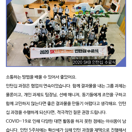
소통하는 방법을 배울 수 있어서 좋았어요
.
인턴십 과정은 협업의 연속이었습니다
.
함께 결과물을 내는 그룹 과제는 
물론이고
,
개인 과제도 팀장님
,
선배 매니저
,
동기들에게 조언을 구하고 
함께 고민하지 않는다면 좋은 결과물을 만들기 어렵다고 생각해요
.
인턴
십 과정을 수행하게 되신다면
,
적극적인 질문 권장 드립니다
.
COVID-19
로 인해 다양한 대면 활동을 하지 못한 점에는 아쉬움이 남
습니다
.
인턴
5
주차에는 확산세가 심해 인턴 과정을 재택으로 진행해서 