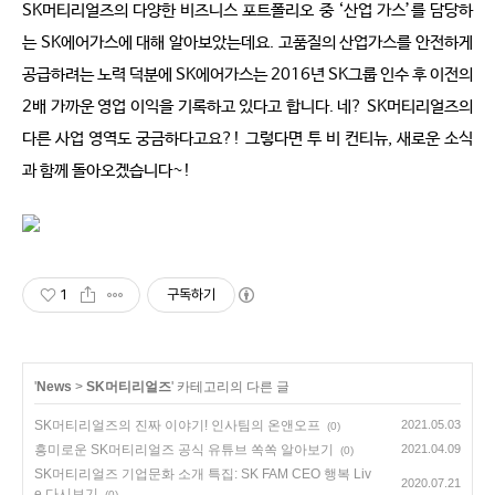
SK머티리얼즈의 다양한 비즈니스 포트폴리오 중 ‘산업 가스’를 담당하
는 SK에어가스에 대해 알아보았는데요. 고품질의 산업가스를 안전하게
공급하려는 노력 덕분에 SK에어가스는 2016년 SK그룹 인수 후 이전의
2배 가까운 영업 이익을 기록하고 있다고 합니다. 네? SK머티리얼즈의
다른 사업 영역도 궁금하다고요?! 그렇다면 투 비 컨티뉴, 새로운 소식
과 함께 돌아오겠습니다~!
1
구독하기
'
News
>
SK머티리얼즈
' 카테고리의 다른 글
SK머티리얼즈의 진짜 이야기! 인사팀의 온앤오프
2021.05.03
(0)
흥미로운 SK머티리얼즈 공식 유튜브 쏙쏙 알아보기
2021.04.09
(0)
SK머티리얼즈 기업문화 소개 특집: SK FAM CEO 행복 Liv
2020.07.21
e 다시보기
(0)