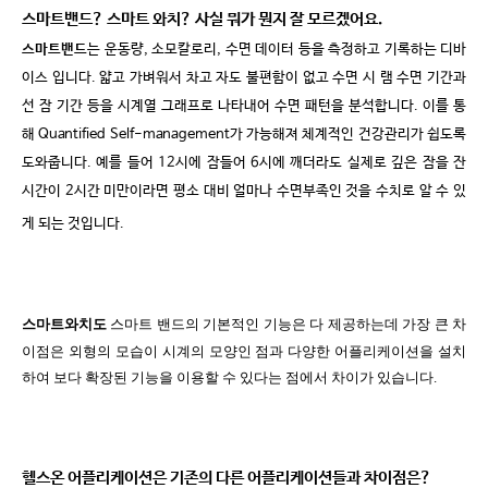
스마트밴드
?
스마트 와치
?
사실 뭐가 뭔지 잘 모르겠어요
.
스마트밴드
는 운동량
,
소모칼로리
,
수면 데이터 등을 측정하고 기록하는 디바
이스 입니다
.
얇고 가벼워서 차고 자도 불편함이 없고 수면 시 램 수면 기간과
선 잠 기간 등을 시계열 그래프로 나타내어 수면 패턴을 분석합니다
.
이를 통
해
Quantified Self-management
가
가능해져 체계적인 건강관리가 쉽도록
도와줍니다
.
예를 들어
12
시에 잠들어
6
시에 깨더라도 실제로 깊은 잠을 잔
시간이
2
시간 미만이라면 평소 대비 얼마나 수면부족인 것을 수치로 알 수 있
게 되는 것입니다
.
스마트와치도
스마트 밴드의
기본적인 기능은 다 제공하는데 가장 큰 차
이점은 외형의 모습이 시계의 모양인 점과 다양한 어플리케이션을 설치
하여 보다 확장된 기능을 이용할 수 있다는 점에서 차이가 있습니다
.
헬스온 어플리케이션은 기존의 다른 어플리케이션들과 차이점은
?