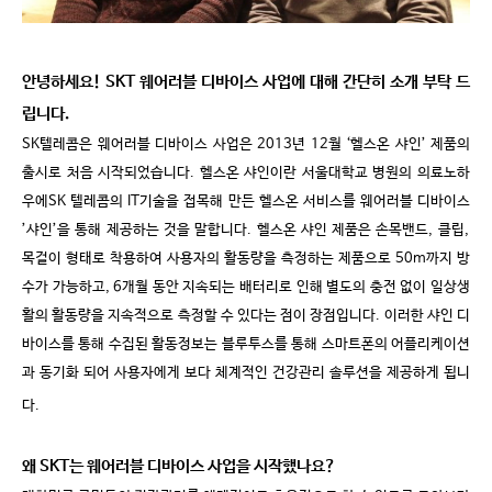
안녕하세요
! SKT
웨어러블 디바이스 사업에 대해 간단히 소개 부탁 드
립니다
.
SK
텔레콤은 웨어러블 디바이스 사업은
2013
년
12
월
‘
헬스온 샤인
’
제품의
출시로 처음 시작되었습니다
.
헬스온 샤인이란 서울대학교 병원의 의료노하
우에
SK
텔레콤의
IT
기술을 접목해 만든 헬스온 서비스를 웨어러블 디바이스
’
샤인
’
을 통해 제공하는 것을 말합니다
.
헬스온 샤인 제품은 손목밴드
,
클립
,
목걸이 형태로 착용하여 사용자의 활동량을 측정하는 제품으로
50m
까지 방
수가 가능하고
, 6
개월 동안 지속되는 배터리로 인해 별도의 충전 없이 일상생
활의 활동량을 지속적으로 측정할 수 있다는 점이 장점입니다
.
이러한 샤인 디
바이스를 통해 수집된 활동정보는 블루투스를 통해 스마트폰의 어플리케이션
과 동기화 되어 사용자에게 보다 체계적인 건강관리 솔루션을 제공하게 됩니
다
.
왜
SKT
는 웨어러블 디바이스 사업을 시작했나요
?