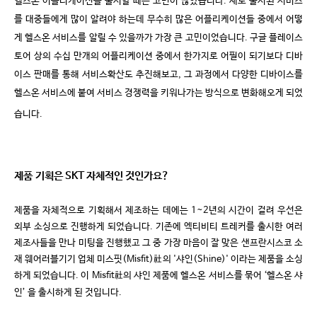
헬스온 어플리케이션을 출시할 때는 고민이 많았습니다
.
새로 출시된 서비스
를 대중들에게 많이 알려야 하는데 무수히 많은 어플리케이션들 중에서 어떻
게 헬스온 서비스를 알릴 수 있을까가 가장 큰 고민이었습니다
.
구글 플레이스
토어 상의 수십 만개의 어플리케이션 중에서 한가지로 어필이 되기보다 디바
이스 판매를 통해 서비스확산도 추진해보고
,
그 과정에서 다양한 디바이스를
헬스온 서비스에 붙여 서비스 경쟁력을 키워나가는 방식으로 변화해오게 되었
습니다
.
제품 기획은
SKT
자체적인 것인가요
?
제품을 자체적으로 기획해서 제조하는 데에는
1~2
년의 시간이 걸려 우선은
외부 소싱으로 진행하게 되었습니다
.
기존에 엑티비티 트레커를 출시한 여러
제조사들을 만나 미팅을 진행했고 그 중 가장 마음이 잘 맞은 샌프란시스코 소
재 웨어러블기기 업체 미스핏
(Misfit)
社
의
'
샤인
(Shine)'
이라는 제품을 소싱
하게 되었습니다
.
이
Misfit
社
의
샤인 제품에 헬스온 서비스를 묶어
‘
헬스온 샤
인
’
을 출시하게 된 것입니다
.