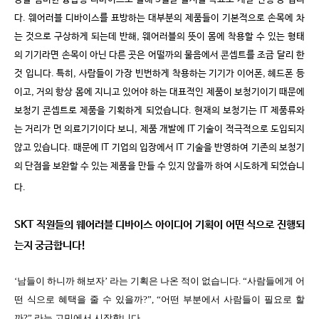
다
.
웨어러블 디바이스를 표방하는 대부분의 제품들이 기본적으로 손목에 차
는 것으로 구상하게 되는데 반해
,
웨어러블의 뜻이 몸에 착용할 수 있는 형태
의 기기라면 손목이 아닌 다른 곳은 어떨까의 물음에서 콘셉트를 조금 달리 한
것 입니다
.
특히
,
사람들이 가장 빈번하게 착용하는 기기가 이어폰
,
헤드폰 등
이고
,
거의 항상 몸에 지니고 있어야 하는 대표적인 제품이 보청기이기 때문에
보청기 콘셉트로 제품을 기획하게 되었습니다
.
현재의 보청기는
IT
제품류와
는 거리가 먼 의료기기이다 보니
,
제품 개발에
IT
기술이 적극적으로 도입되지
않고 있습니다
.
때문에
IT
기업의 입장에서
IT
기술을 반영하여 기존의 보청기
의 단점을 보완할 수 있는 제품을 만들 수 있지 않을까 하여 시도하게 되었습니
다
.
SKT
직원들의 웨어러블 디바이스 아이디어 기획이 어떤 식으로 진행되
는지 궁금합니다
!
‘남들이 하니까 해보자
’
라는 기획은 나온 적이 없습니다
.
“사람들에게 어
떤 식으로 혜택을 줄 수 있을까
?
”
, “
어떤 부분에서 사람들이 필요로 할
까
?”
라는 고민에서 시작합니다
.