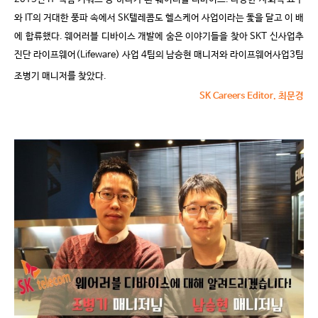
와
IT
의 거대한 풍파 속에서
SK
텔레콤도 헬스케어 사업이라는 돛을 달고 이 배
에 합류했다
.
웨어러블 디바이스 개발에 숨은 이야기들을 찾아
SKT
신사업추
진단 라이프웨어
(Lifeware)
사업
4
팀의 남승현 매니저와 라이프웨어사업
3
팀
조병기 매니저를 찾았다
.
SK Careers Editor.
최문경