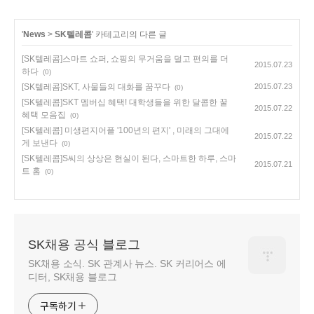
'
News
>
SK텔레콤
' 카테고리의 다른 글
[SK텔레콤]스마트 쇼퍼, 쇼핑의 무거움을 덜고 편의를 더
2015.07.23
하다
(0)
[SK텔레콤]SKT, 사물들의 대화를 꿈꾸다
2015.07.23
(0)
[SK텔레콤]SKT 멤버십 혜택! 대학생들을 위한 달콤한 꿀
2015.07.22
혜택 모음집
(0)
[SK텔레콤] 미생편지어플 '100년의 편지' , 미래의 그대에
2015.07.22
게 보낸다
(0)
[SK텔레콤]S씨의 상상은 현실이 된다, 스마트한 하루, 스마
2015.07.21
트 홈
(0)
SK채용 공식 블로그
SK채용 소식. SK 관계사 뉴스. SK 커리어스 에
디터, SK채용 블로그
구독하기