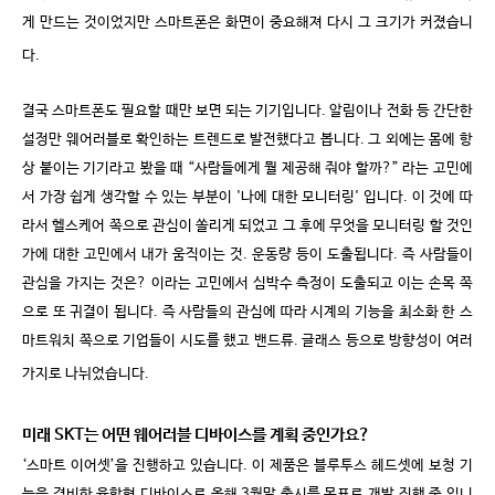
게 만드는 것이었지만 스마트폰은 화면이 중요해져 다시 그 크기가 커졌습니
다
.
결국 스마트폰도 필요할 때만 보면 되는 기기입니다
.
알림이나 전화 등 간단한
설정만 웨어러블로 확인하는 트렌드로 발전했다고 봅니다
.
그 외에는 몸에 항
상 붙이는 기기라고 봤을 때
“사람들에게 뭘 제공해 줘야 할까
?”
라는 고민에
서 가장 쉽게 생각할 수 있는 부분이
'
나에 대한 모니터링
'
입니다
.
이 것에 따
라서 헬스케어 쪽으로 관심이 쏠리게 되었고 그 후에 무엇을 모니터링 할 것인
가에 대한 고민에서 내가 움직이는 것
.
운동량 등이 도출됩니다
.
즉 사람들이
관심을 가지는 것은
?
이라는 고민에서 심박수 측정이 도출되고 이는 손목 쪽
으로 또 귀결이 됩니다
.
즉 사람들의 관심에 따라 시계의 기능을 최소화 한 스
마트워치 쪽으로 기업들이 시도를 했고 밴드류
.
글래스 등으로 방향성이 여러
가지로 나뉘었습니다
.
미래
SKT
는 어떤 웨어러블 디바이스를 계획 중인가요
?
‘스마트 이어셋’
을 진행하고 있습니다
.
이 제품은
블루투스 헤드셋에 보청 기
능을 겸비한 융합형 디바이스로
올해
3
월말 출시를 목표
로
개발 진행 중
입니