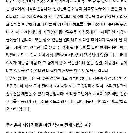
대한민국 국민들의 건강관리를 체계적이고 효율적으로 할 수 있도록 도와보자
는 생각에서 시작되었습니다
.
건강관리를 예방과 치료로 나누어 보았을 때 우
리나라는 치료에 집중되어 있는 편입니다
.
평소에 운동을 통해 건강을 관리하
고 질병을 예방하기 보다 아플 때 병원에서 치료를 받는 비중이 더 높다는 뜻입
니다
.
치료보다 예방에 더 관심이 많아질수록 더 건강해지고 사회적인 비용도
줄어들게 됩니다
.
또한 평소 건강을 관리하고 이러한 데이터가 축적이 될 때
보다 체계적인 건강관리를 받을 수 있게 됩니다
.
예를 들어 현재는 몸이 아파
병원에 가면 그 당시 환자의 상태만으로 처방을 내릴 수밖에 없습니다
.
그런데
의사가 처방을 내릴 때 그 환자의 평소 식습관이나 운동 습관
,
체중변화 등에
대한 정보를 알 수 있다면 더 적합한 처방을 할 수도 있을 것입니다
.
개인의 상태에 따라서 맞춤 건강관리도 가능해집니다
.
사용자의 건강 상태와
운동목표에 따라 몸매 관리나 자세교정 또는 근육강화와 같이 다른 건강관리
솔루션을 제안할 수 있기 때문입니다
.
이러한 고민에서 시작해 체계적인 건강
관리를 가능하게 하는 것을 목표로 해서 나온 웨어러블 디바이스가 바로
‘
헬스
온 샤인
’
입니다
.
헬스온의 사업 진행은 어떤 식으로 전개 되었는지
?