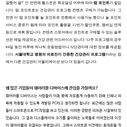
잘했어 끝
!"
인 반면에 헬스온은 목표달성 여부에 따라
땀 포인트
가 쌓입
니다
.
땀 포인트로는 건강관리 프로그램 컨텐츠 구매가 가능합니다
.
그
전엔 이 땀 포인트를 눝 포인트로 전환해서 사용가능 했으나 눝 포인트
서비스 종료가 됨에 따라 포인트 활용을
11
번가 할인쿠폰
,
멤버십 연계
등으로 계획 중입니다
.
컨텐츠 스토어에서 포인트로 구매할 수 있는 솔루
션은 매일 제공되는 건강 관련 어드바이스 입니다
. 12
주 프로그램의 경우
84
일 동안 하루에 하나씩 운동방법이나 식단관리에 대한 정보를 제공합
니다
.
서울대학교 병원의 의료진이 인증한 건강관리 프로그램
이라는 점
에서 다른 건강관리 어플리케이션 보다 더 믿음이 갑니다
.
왜 많은 기업들이 웨어러블 디바이스에 관심을 가질까요
?
웨어러블 디바이스는 사람들이 이동 중에 자유롭게 사용하기 위해 신체나 의
복에 착용할 수 있도록 개발된
PC
라고 생각하면 됩니다
.
최근에는 많은 사람
들이 스마트폰으로
PC
작업을 하고 있는데
,
이러한 경향은 피처폰 시절부터 있
었습니다
.
그 결과 디스플레이의 크기를 줄이려는 노력들로 이어졌는데 이것
이 웨어러블과 귀결되는 부분입니다
.
그래서 스마트폰 이전에는 휴대폰을 작