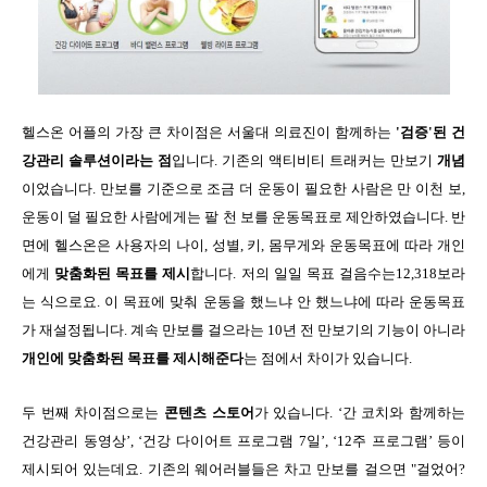
헬스온 어플의 가장 큰 차이점은 서울대 의료진이 함께하는
'
검증
'
된 건
강관리 솔루션이라는 점
입니다
.
기존의 액티비티 트래커는 만보기
개념
이었습니다
.
만보를 기준으로 조금 더 운동이 필요한 사람은 만 이천 보
,
운동이 덜 필요한 사람에게는 팔 천 보를 운동목표로 제안하였습니다
.
반
면에 헬스온은 사용자의 나이
,
성별
,
키
,
몸무게와 운동목표에 따라 개인
에게
맞춤화된 목표를 제시
합니다
.
저의 일일 목표 걸음수는
12,318
보라
는 식으로요
.
이 목표에 맞춰 운동을 했느냐 안 했느냐에 따라 운동목표
가 재설정됩니다
.
계속 만보를 걸으라는
10
년 전 만보기의 기능이 아니라
개인에 맞춤화된 목표를 제시해준다
는 점에서 차이가 있습니다
.
두 번째 차이점으로는
콘텐츠 스토어
가 있습니다
.
‘간 코치와 함께하는
건강관리 동영상
’, ‘
건강 다이어트 프로그램
7
일
’, ‘12
주 프로그램
’
등이
제시되어 있는데요
.
기존의 웨어러블들은 차고 만보를 걸으면
"
걸었어
?