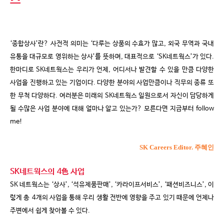
스
‘종합상사’란
?
사전적 의미는
‘
다루는 상품의 수효가 많고
,
외국 무역과 국내
유통을 대규모로 영위하는 상사
’
를 뜻하며
,
대표적으로
‘SK
네트웍스
’
가 있다
.
한마디로
SK
네트웍스는 우리가 언제
,
어디서나 발견할 수 있을 만큼 다양한
사업을 진행하고 있는 기업이다
.
다양한 분야의 사업만큼이나 직무의 종류 또
한 무척 다양하다
.
여러분은 미래의
SK
네트웍스 일원으로서 자신이 담당하게
될 수많은 사업 분야에 대해 얼마나 알고 있는가
?
모른다면 지금부터
follow
me!
SK Careers Editor. 주혜인
SK
네트웍스의
4
色
사업
SK
네트웍스는
‘
상사
’,
‘
석유제품판매
’, ‘
카라이프서비스
’, ‘
패션비즈니스
’,
이
렇게 총
4
개의 사업을 통해 우리 생활 전반에 영향을 주고 있기 때문에 언제나
주변에서 쉽게 찾아볼 수 있다
.