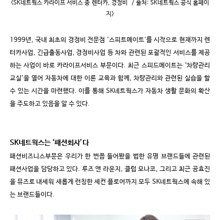
<SK네트웍스 카라이프 서비스 중 렌터카, 경정비
/
출처
: SK
네트웍스 공식 홈페이
지
>
1999
년
,
국내 최초의 경정비 전문점
'
스피트메이트
'
를 시작으로 현재까지 렌
터카사업
,
긴급출동사업
,
경정비사업 등 차와 관련된 포괄적인 서비스를 제공
하는 사업이 바로 카라이프서비스 부문이다
.
최근 스피드메이트는
‘
차량관리
교실
’
을 열어 자동차에 대한 이론 교육과 함께
,
차량관리와 관련된 실습을 할
수 있는 시간을 마련했다
.
이를 통해
SK
네트웍스가 자동차 생활 문화의 확산
을 주도하고 있음을 알 수 있다
.
SK
네트웍스는
‘
패션회사
’
다
패션비즈니스부문은 우리가 한 번쯤 들어봤을 법한 유명 브랜드들에 관련된
패션사업을 담당하고 있다
.
루즈 앤 라운지
,
클럽 모나코
,
그리고 최근 공효진
을 뮤즈로 내세워 새롭게 런칭한 세컨 플로어까지 모두
SK
네트웍스에 속해 있
는 브랜드들이다
.