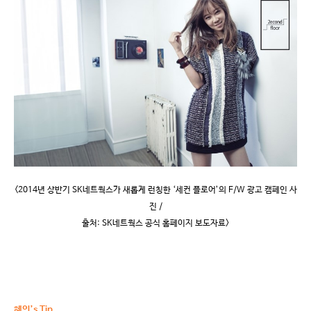
<2014
년 상반기
SK
네트웍스가 새롭게 런칭한
‘
세컨 플로어
’
의
F/W
광고 캠페인 사
진
/
출처
: SK
네트웍스 공식 홈페이지 보도자료
>
혜인’s Tip