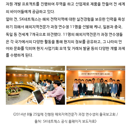
자원 개발 프로젝트를 진행하여 무역을 하고 산업재로 제품을 만들어 전 세계
의 바이어들에게 공급하고 있다
.
얼마 전
, SK
네트웍스는 해외 전략지역에 대한 실전경험을 보유한 인력을 육성
하기 위해서 해외지역전문가 과정 연수생
11
명을 선발해 케냐
,
일본과 중국
,
독일 등 전세계
7
개국으로 파견했다
.
11
명의 해외지역전문가 과정 연수생들
은 각 국가에서의 다양한 활동을 통해 현지의 정보를 공유하고
,
그 나라의 언
어와 문화를 익히며 현지 사업기회 모색 및 거래처 발굴 등의 다양한 개별 과제
를 수행하게 된다
.
<
2014
년
8
월
25
일에 진행된 해외지역전문가 과정 연수생의 출국보고회
/
출처
: SK
네트웍스 공식 홈페이지 보도자료
>