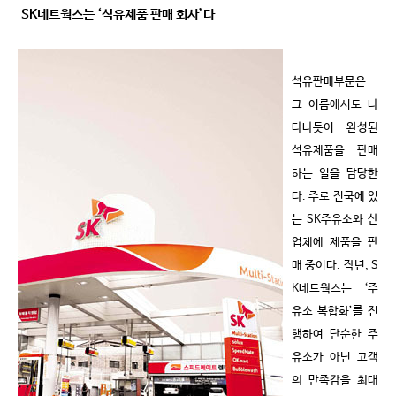
SK
네트웍스는
‘
석유제품 판매 회사
’
다
석유판매부문은
그 이름에서도 나
타나듯이 완성된
석유제품을 판매
하는 일을 담당한
다
.
주로 전국에 있
는
SK
주유소와 산
업체에 제품을 판
매 중이다
.
작년
, S
K
네트웍스는
‘
주
유소 복합화
’
를 진
행하여 단순한 주
유소가 아닌 고객
의 만족감을 최대